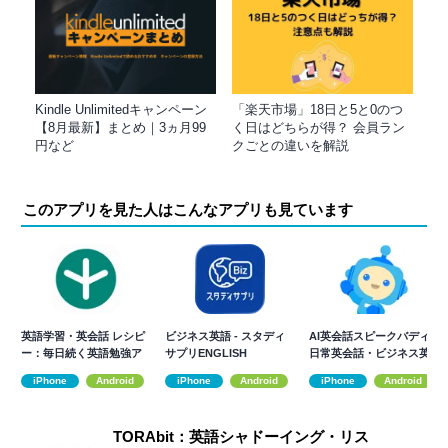
Kindle Unlimitedキャンペーン
「楽天市場」18日と5と0のつ
【8月最新】まとめ｜3ヵ月99
く日はどちらが得？ 会員ラン
円など
クごとの違いを解説
このアプリを見た人はこんなアプリも見ています
英語学習・英会話 レシピ
ビジネス英語 - スタディ
AI英会話スピークバディ-
ー：毎日続く英語勉強ア
サプリENGLISH
日常英会話・ビジネス英
プリ
語・発音学習
iPhone
Android
iPhone
Android
iPhone
Android
TORAbit：英語シャドーイング・リス