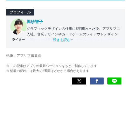
プロフィール
堀紗智子
グラフィックデザインの仕事に3年関わった後、アプリブに
入社。食玩デザインやカードゲームのレイアウトデザイン
ライター
に関わった経験を活かし、主にゲーム、イラスト、デザイ
...続きを読む
ン関連のアプリの記事を担当。いちユーザーとしての目線
に立ち、各アプリの魅力を誰にでもわかりやすく伝えるこ
執筆：アプリブ編集部
とを心がけている。
※ この記事はアプリの最新バージョンをもとに制作しています
※ 情報の反映には最大で2週間ほどかかる場合があります