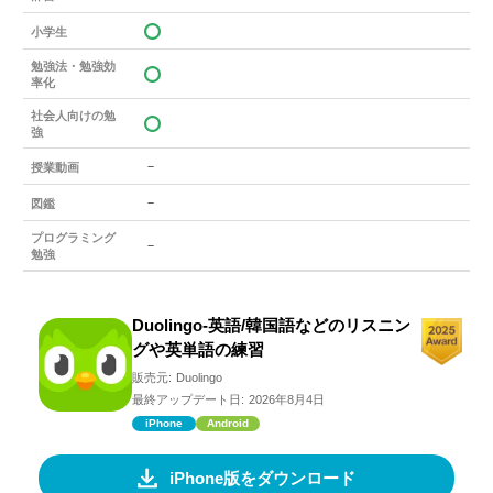
小学生
勉強法・勉強効
率化
社会人向けの勉
強
－
授業動画
－
図鑑
プログラミング
－
勉強
Duolingo-英語/韓国語などのリスニン
グや英単語の練習
販売元:
Duolingo
最終アップデート日:
2026年8月4日
iPhone
Android
iPhone版をダウンロード