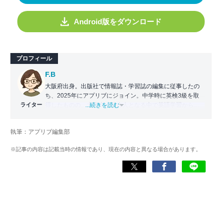
Android版をダウンロード
プロフィール
F.B
大阪府出身。出版社で情報誌・学習誌の編集に従事したの
ち、2025年にアプリブにジョイン。中学時に英検3級を取
ライター
得したものの、大学生・社会人となる中で英語学習から遠
...続きを読む
ざかる。勉強系アプリ担当となったことから、アプリでの
英語学習を再開。英語が苦手な人や勉強が続かない人に寄
執筆：アプリブ編集部
り添える記事を目指している。
※記事の内容は記載当時の情報であり、現在の内容と異なる場合があります。