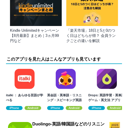
Kindle Unlimitedキャンペーン
「楽天市場」18日と5と0のつ
【8月最新】まとめ｜3ヵ月99
く日はどちらが得？ 会員ラン
円など
クごとの違いを解説
このアプリを見た人はこんなアプリも見ています
italki ： あらゆる言語が学
英会話・英単語・リスニ
Drops: 英語学習・英単語
べる
ング・スピーキング英語
ゲーム・英文法 アプリ
アプリ-Epop
iPhone
Android
iPhone
Android
iPhone
Android
Duolingo-英語/韓国語などのリスニン