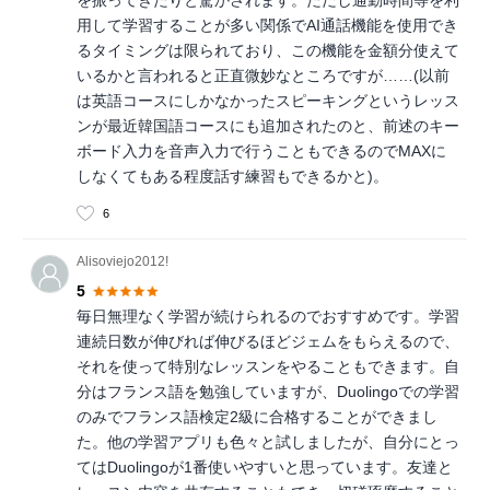
用して学習することが多い関係でAI通話機能を使用でき
るタイミングは限られており、この機能を金額分使えて
いるかと言われると正直微妙なところですが……(以前
は英語コースにしかなかったスピーキングというレッス
ンが最近韓国語コースにも追加されたのと、前述のキー
ボード入力を音声入力で行うこともできるのでMAXに
しなくてもある程度話す練習もできるかと)。
6
Alisoviejo2012!
5
毎日無理なく学習が続けられるのでおすすめです。学習
連続日数が伸びれば伸びるほどジェムをもらえるので、
それを使って特別なレッスンをやることもできます。自
分はフランス語を勉強していますが、Duolingoでの学習
のみでフランス語検定2級に合格することができまし
た。他の学習アプリも色々と試しましたが、自分にとっ
てはDuolingoが1番使いやすいと思っています。友達と