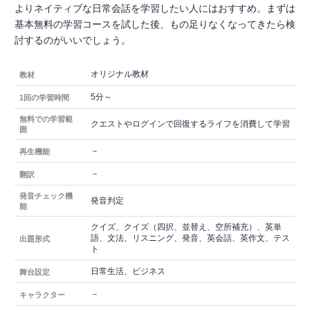
よりネイティブな日常会話を学習したい人にはおすすめ。まずは
基本無料の学習コースを試した後、もの足りなくなってきたら検
討するのがいいでしょう。
オリジナル教材
教材
5分～
1回の学習時間
無料での学習範
クエストやログインで回復するライフを消費して学習
囲
－
再生機能
－
翻訳
発音チェック機
発音判定
能
クイズ、クイズ（四択、並替え、空所補充）、英単
語、文法、リスニング、発音、英会話、英作文、テス
出題形式
ト
日常生活、ビジネス
舞台設定
－
キャラクター