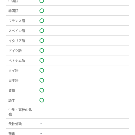
中国語
韓国語
フランス語
スペイン語
イタリア語
ドイツ語
ベトナム語
タイ語
日本語
資格
語学
中学・高校の勉
－
強
－
受験勉強
－
辞書