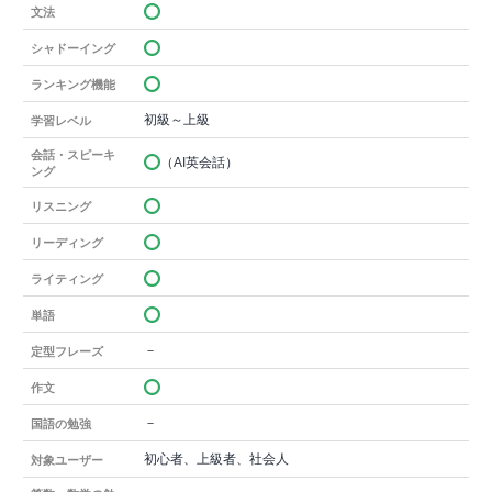
文法
シャドーイング
ランキング機能
初級～上級
学習レベル
会話・スピーキ
（AI英会話）
ング
リスニング
リーディング
ライティング
単語
－
定型フレーズ
作文
－
国語の勉強
初心者、上級者、社会人
対象ユーザー