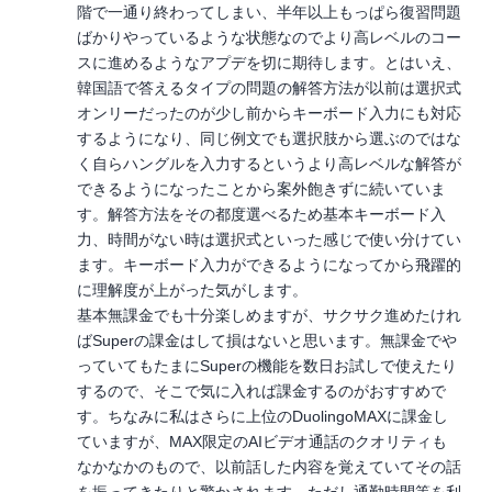
階で一通り終わってしまい、半年以上もっぱら復習問題
ばかりやっているような状態なのでより高レベルのコー
スに進めるようなアプデを切に期待します。とはいえ、
韓国語で答えるタイプの問題の解答方法が以前は選択式
オンリーだったのが少し前からキーボード入力にも対応
するようになり、同じ例文でも選択肢から選ぶのではな
く自らハングルを入力するというより高レベルな解答が
できるようになったことから案外飽きずに続いていま
す。解答方法をその都度選べるため基本キーボード入
力、時間がない時は選択式といった感じで使い分けてい
ます。キーボード入力ができるようになってから飛躍的
に理解度が上がった気がします。
基本無課金でも十分楽しめますが、サクサク進めたけれ
ばSuperの課金はして損はないと思います。無課金でや
っていてもたまにSuperの機能を数日お試しで使えたり
するので、そこで気に入れば課金するのがおすすめで
す。ちなみに私はさらに上位のDuolingoMAXに課金し
ていますが、MAX限定のAIビデオ通話のクオリティも
なかなかのもので、以前話した内容を覚えていてその話
を振ってきたりと驚かされます。ただし通勤時間等を利