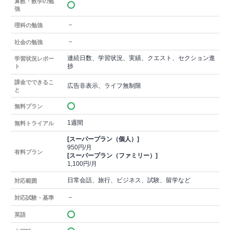
算数・数学の勉
強
－
理科の勉強
－
社会の勉強
連続日数、学習状況、実績、クエスト、セクション進
学習状況レポー
捗
ト
課金でできるこ
広告非表示、ライフ無制限
と
無料プラン
1週間
無料トライアル
[スーパープラン（個人）]
950円/月
有料プラン
[スーパープラン（ファミリー）]
1,100円/月
日常会話、旅行、ビジネス、試験、留学など
対応範囲
－
対応試験・基準
英語