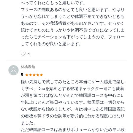
べってくれたらもっと嬉しいです。
フリーズの制度あるのがとても良いと思います。やはり
うっかり忘れてしまうことや体調不良でできないときも
あるので、その救済措置があるのが良いです。せっかく
続けてきたのにうっかりや体調不良でゼロになってしま
ったらモチベーションも下がってしまうので、フォロー
してくれるのが良いと思います。
4
林檎塩飴
5
軽い気持ちで試してみたところ本当にゲーム感覚で楽し
く学べ、Duoを始めとする登場キャラクター達にも愛着
が湧き気づけばなんだかんだで韓国語コースを中心に1
年以上ほとんど毎日やっています。韓国語は一切分から
ない状態から始めましたが、今は街中にある韓国語表記
の看板や韓ドラの台詞等が断片的に分かる程度にはなり
ました。
ただ韓国語コースはあまりボリュームがないため早い段