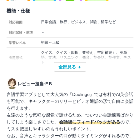
機能・仕様
日常会話、旅行、ビジネス、試験、留学など
対応範囲
－
対応試験・基準
初級～上級
学習レベル
クイズ、クイズ（四択、並替え、空所補充）、英単
語、文法、リスニング、発音、英会話、英作文、テス
出題形式
ト
全部見る ＋
レビュー担当:F.B
言語学習アプリとして大人気の『Duolingo』では有料でAI英会話
も可能で、キャラクターのリリーとビデオ通話の形で自由に会話
を行えます。
友達のような気軽な感覚で話せるため、ついつい会話練習ばかり
してしまう楽しさでした。
会話後にフィードバックがある
ので、
ミスを把握しやすいのもうれしいポイント。
なお、音声とキャラクターの口が動くタイミングがずれるので、