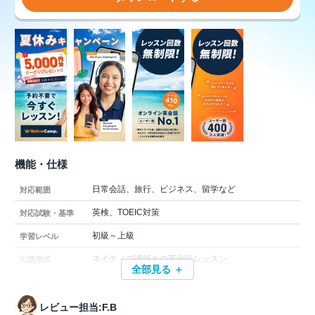
機能・仕様
日常会話、旅行、ビジネス、留学など
対応範囲
英検、TOEIC対策
対応試験・基準
初級～上級
学習レベル
ネイティブ講師との英会話レッスン
出題形式
全部見る ＋
レビュー担当:F.B