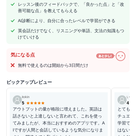
レッスン後のフィードバックで、「良かった点」と「改
善可能な点」を教えてもらえる
AI診断により、自分に合ったレベルで学習ができる
英会話だけでなく、リスニングや単語、文法の知識もつ
けていける
気になる点
無料で使えるのは開始から3日間だけ
ピックアップレビュー
itokin
いも
5
4
アウトプットの量が格段に増えました。英語は
とてもい
話さないと上達しないと言われて、これを使っ
チュエー
てみましたが、本当におすすめのアプリです。A
学習でき
Iですが人間と会話しているような気分になりま
はないの