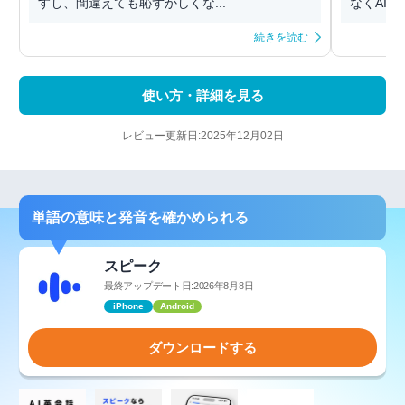
すし、間違えても恥ずかしくな...
なくAIと
続きを読む
使い方・詳細を見る
レビュー更新日:2025年12月02日
単語の意味と発音を確かめられる
スピーク
最終アップデート日:2026年8月8日
iPhone
Android
ダウンロードする