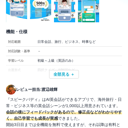
機能・仕様
日常会話、旅行、ビジネス、時事など
対応範囲
－
対応試験・基準
初級～上級（英語のみ）
学習レベル
四択クイズ、AI対話など
出題形式
全部見る ＋
レビュー担当:渡辺雄輝
『スピークバディ』はAI英会話ができるアプリで、海外旅行・日
常・ビジネス等の英会話シーンが1,000以上用意されています。
会話の後にフィードバックがあるので、修正点などがわかりやす
く、自己学習でも成長が実感
できました。
開始3日目までは全機能を無料で使えますが、それ以降は有料と