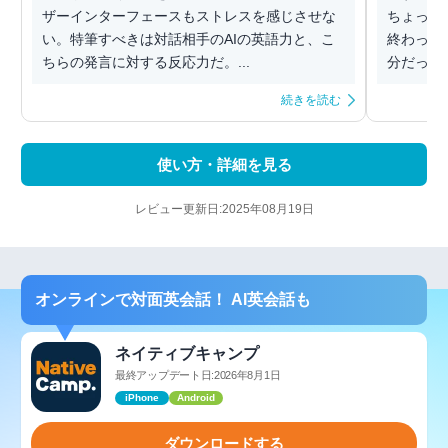
ザーインターフェースもストレスを感じさせな
ちょっと
い。特筆すべきは対話相手のAIの英語力と、こ
終わって
ちらの発言に対する反応力だ。...
分だった
続きを読む
使い方・詳細を見る
レビュー更新日:2025年08月19日
オンラインで対面英会話！ AI英会話も
ネイティブキャンプ
最終アップデート日:2026年8月1日
iPhone
Android
ダウンロードする