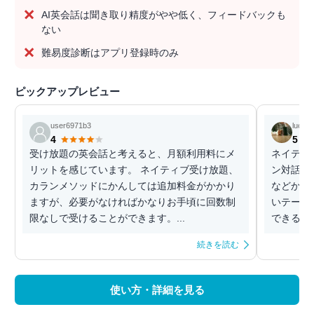
AI英会話は聞き取り精度がやや低く、フィードバックも
ない
難易度診断はアプリ登録時のみ
ピックアップレビュー
user6971b3
lucy
4
5
受け放題の英会話と考えると、月額利用料にメ
ネイティ
リットを感じています。 ネイティブ受け放題、
ン対話で
カランメソッドにかんしては追加料金がかかり
などから
ますが、必要がなければかなりお手頃に回数制
いテーマ
限なしで受けることができます。...
できるの
続きを読む
使い方・詳細を見る