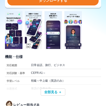
ダウンロードする
機能・仕様
日常会話、旅行、ビジネス
対応範囲
CEFR A1～
対応試験・基準
初級～中上級（英語のみ）
学習レベル
単語の音声出題
出題形式
全部見る ＋
レビュー担当:F.B