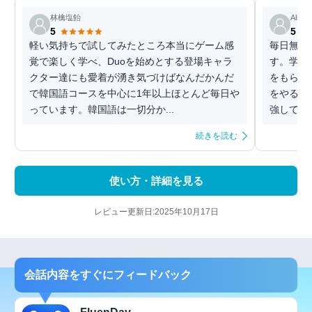
林檎塩飴
Alisov
5
5
軽い気持ちで試してみたところ本当にゲーム感
毎日無理
覚で楽しく学べ、Duoを始めとする登場キャラ
す。学習
クター達にも愛着が湧き気づけばなんだかんだ
をもらえ
で韓国語コースを中心に1年以上ほとんど毎日や
をやるこ
っています。韓国語は一切分か...
強しています
続きを読む
使い方・詳細を見る
レビュー更新日:2025年10月17日
会話内容をすぐにフィードバック