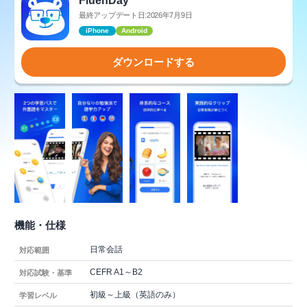
FluenDay
最終アップデート日:2026年7月9日
iPhone
Android
ダウンロードする
機能・仕様
日常会話
対応範囲
CEFR A1～B2
対応試験・基準
初級～上級（英語のみ）
学習レベル