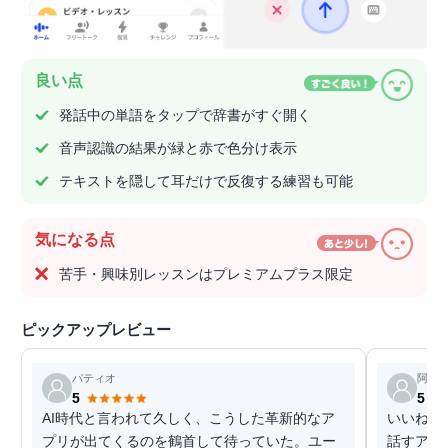
良い点
発話中の単語をタップで辞書がすぐ開く
音声認識の結果が緑と赤で色分け表示
テキストを隠して耳だけで反復する練習も可能
気になる点
苦手・興味別レッスンはプレミアムプラス限定
ピックアップレビュー
パティオ
阿部
5
5
AI時代と言われて久しく、こうした革新的なア
いいね。
プリが出てくるのを鶴首して待っていた。ユー
話すアプ