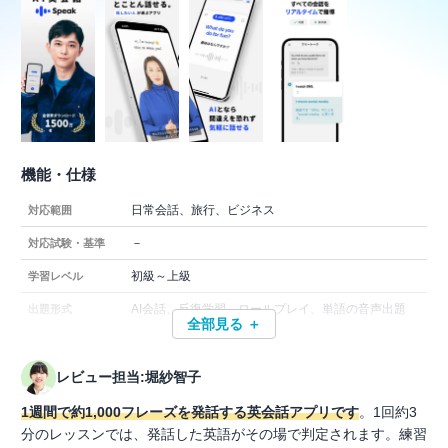
機能・仕様
日常会話、旅行、ビジネス
対応範囲
－
対応試験・基準
初級～上級
学習レベル
AI会話、反復学習、ロールプレイ、単語の音声出題
出題形式
全部見る ＋
レビュー担当:堀紗智子
1週間で約1,000フレーズを発話する英会話アプリです
。1回約3
分のレッスンでは、発話した英語がその場で判定されます。練習