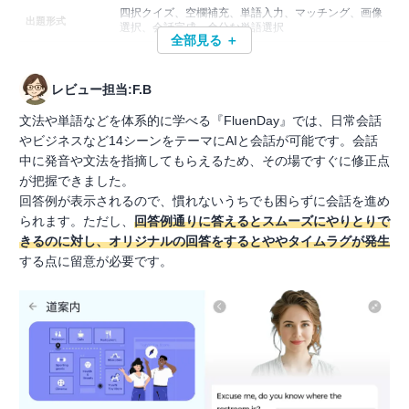
四択クイズ、空欄補充、単語入力、マッチング、画像
出題形式
選択、会話完成、余分な単語選択
全部見る ＋
レビュー担当:F.B
文法や単語などを体系的に学べる『FluenDay』では、日常会話
やビジネスなど14シーンをテーマにAIと会話が可能です。会話
中に発音や文法を指摘してもらえるため、その場ですぐに修正点
が把握できました。
回答例が表示されるので、慣れないうちでも困らずに会話を進め
られます。ただし、
回答例通りに答えるとスムーズにやりとりで
きるのに対し、オリジナルの回答をするとややタイムラグが発生
する点に留意が必要です。