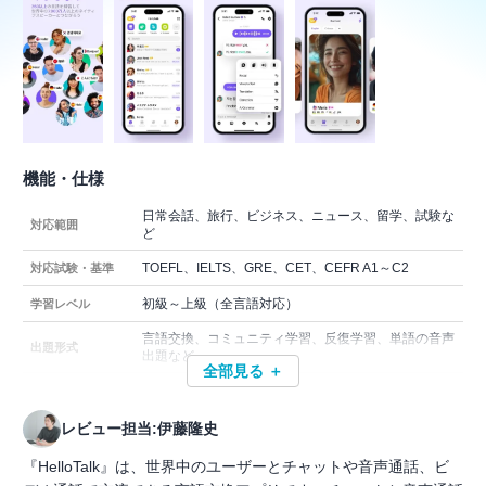
機能・仕様
日常会話、旅行、ビジネス、ニュース、留学、試験な
対応範囲
ど
TOEFL、IELTS、GRE、CET、CEFR A1～C2
対応試験・基準
初級～上級（全言語対応）
学習レベル
言語交換、コミュニティ学習、反復学習、単語の音声
出題形式
出題など
全部見る ＋
レビュー担当:伊藤隆史
『HelloTalk』は、世界中のユーザーとチャットや音声通話、ビ