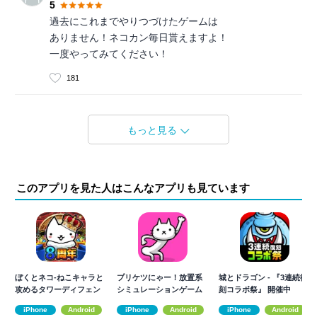
5
過去にこれまでやりつづけたゲームは
ありません！ネコカン毎日貰えますよ！
一度やってみてください！
181
もっと見る
このアプリを見た人はこんなアプリも見ています
ぼくとネコ-ねこキャラと
プリケツにゃー！放置系
城とドラゴン - 『3連続復
攻めるタワーディフェン
シミュレーションゲーム
刻コラボ祭』 開催中
スRPG/TD
で猫を育成しよう
iPhone
Android
iPhone
Android
iPhone
Android