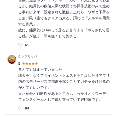
自機の選定やタイミング等、一応ゲーム風に見せてわ居
るが、結局其の数値未満な状況でわ操作技術のみで進め
る事わ出来ず、設定された数値以上なら、ワザと下手を
し無い限り誰でもクリア出来る、謂わば『ノルマを用意
する作業』。
故に、能動的にPlayして居ると言うより『やらされて居
る感』が強く、間も無くして飽きる。
122
ケンブリッジ
5
昔とてもはまっていました！
課金をしなくてもイベントクエストをこなしたりアプリ
内の広告サービスで猫缶を稼ぐことでガチャをひけるの
がとてもいいです。
また意外と戦略性があるところもしっかりとタワーディ
フェンスゲームとして成り立っていて好印象です。
182