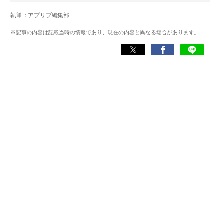
マー。プレイ済みタイトルは2,000本を超えており、アプリ
執筆：アプリブ編集部
ゲームだけでも1,000本以上。ゲーム開発者を目指した経験
もあり、ゲームの深い理解を持つ。現在はゲームを遊び尽
※記事の内容は記載当時の情報であり、現在の内容と異なる場合があります。
くして面白さを引き出し、人々に伝えるためゲームライタ
ーへと転向。
複数のゲームメディアの立ち上げや運営に携わるほか、ゲ
ーム公式から名指しで攻略記事依頼を受けるなど、執筆の
正確性や専門知識の深さは業界内でも高く評価されてい
る。現在は、アプリブでゲーム関連のコンテンツを豊富に
執筆中。