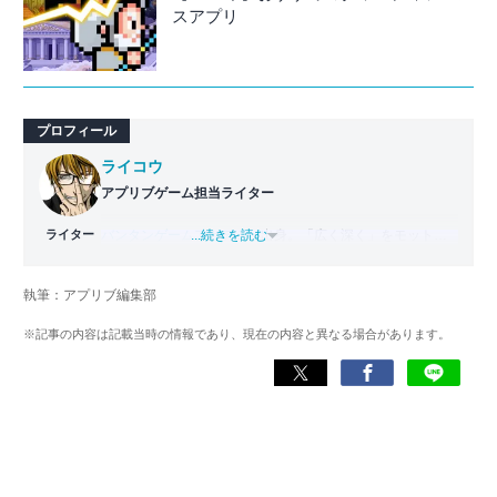
スアプリ
プロフィール
ライコウ
アプリブゲーム担当ライター
ライター
バンタンゲームアカデミー
...続きを読む
出身。「広く深く」をモットー
に、あらゆるジャンルのゲームに精通する筋金入りのゲー
マー。プレイ済みタイトルは2,000本を超えており、アプリ
執筆：アプリブ編集部
ゲームだけでも1,000本以上。ゲーム開発者を目指した経験
もあり、ゲームの深い理解を持つ。現在はゲームを遊び尽
※記事の内容は記載当時の情報であり、現在の内容と異なる場合があります。
くして面白さを引き出し、人々に伝えるためゲームライタ
ーへと転向。
複数のゲームメディアの立ち上げや運営に携わるほか、ゲ
ーム公式から名指しで攻略記事依頼を受けるなど、執筆の
正確性や専門知識の深さは業界内でも高く評価されてい
る。現在は、アプリブでゲーム関連のコンテンツを豊富に
執筆中。