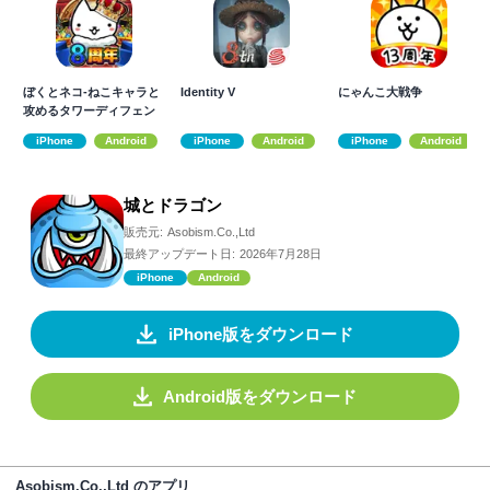
ぼくとネコ-ねこキャラと
Identity V
にゃんこ大戦争
攻めるタワーディフェン
スRPG/TD
iPhone
Android
iPhone
Android
iPhone
Android
城とドラゴン
販売元:
Asobism.Co.,Ltd
最終アップデート日:
2026年7月28日
iPhone
Android
iPhone版をダウンロード
Android版をダウンロード
Asobism.Co.,Ltd のアプリ