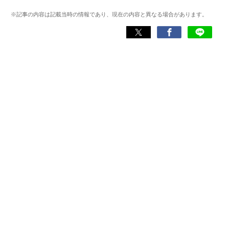
もあり、ゲームの深い理解を持つ。現在はゲームを遊び尽
※記事の内容は記載当時の情報であり、現在の内容と異なる場合があります。
くして面白さを引き出し、人々に伝えるためゲームライタ
ーへと転向。
複数のゲームメディアの立ち上げや運営に携わるほか、ゲ
ーム公式から名指しで攻略記事依頼を受けるなど、執筆の
正確性や専門知識の深さは業界内でも高く評価されてい
る。現在は、アプリブでゲーム関連のコンテンツを豊富に
執筆中。