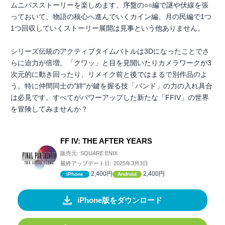
ムニバスストーリーを楽しめます。序盤の○○編で謎や伏線を張
っておいて、物語の核心へ進んでいくカイン編、月の民編で1つ
1つ回収していくストーリー展開は見事という他ありません。
シリーズ伝統のアクティブタイムバトルは3Dになったことでさ
らに迫力が倍増。「クワッ」と目を見開いたりカメラワークが3
次元的に動き回ったり、リメイク前と後ではまるで別作品のよ
う。特に仲間同士の"絆"が鍵を握る技「バンド」の力の入れ具合
は必見です。すべてがパワーアップした新たな「FFIV」の世界
を冒険してみませんか？
FF IV: THE AFTER YEARS
販売元:
SQUARE ENIX
最終アップデート日:
2025年3月3日
2,400円
2,400円
iPhone
Android
iPhone版をダウンロード