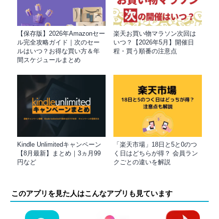
【保存版】2026年Amazonセー
楽天お買い物マラソン次回は
ル完全攻略ガイド｜次のセー
いつ？【2026年5月】開催日
ルはいつ？お得な買い方＆年
程・買う順番の注意点
間スケジュールまとめ
Kindle Unlimitedキャンペーン
「楽天市場」18日と5と0のつ
【8月最新】まとめ｜3ヵ月99
く日はどちらが得？ 会員ラン
円など
クごとの違いを解説
このアプリを見た人はこんなアプリも見ています