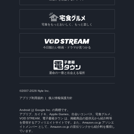
宅食をもっとおいしく、もっと楽しく
今日観たい映画・ドラマが見つかる
運命の一冊と出会える場所
©2007-2026 Nyle Inc.
アプリブ利用規約
個人情報保護方針
Android は Google Inc. の商標です。
アプリブ、カイドキ、Appliv Games、出会いコンパス、宅食グルメ、
VOD STREAM、電子書籍タウン は、掲載商品の提供元から紹介料等
を受領するアフィリエイトサイトです。また、Amazon.co.jp アソシエ
イトメンバー として、Amazon.co.jp の宣伝リンクから紹介料を獲得し
ています。