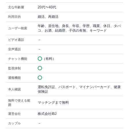
20代〜40代
主な年齢層
婚活、再婚活
利用目的
年齢、居住地、身長、年収、学歴、職業、休日、タバ
ユーザー検索
コ、お酒、結婚歴、子供の有無、キーワード
－
ビデオ通話
－
音声通話
（有料）
チャット機能
監視体制
通報機能
運転免許証、パスポート、マイナンバーカード、健康
本人確認
保険証
無料で使える範
マッチングまで無料
囲
株式会社IBJ
運営会社
－
カップル