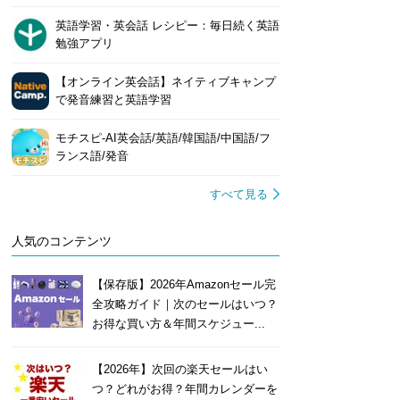
英語学習・英会話 レシピー：毎日続く英語
勉強アプリ
【オンライン英会話】ネイティブキャンプ
で発音練習と英語学習
モチスピ-AI英会話/英語/韓国語/中国語/フ
ランス語/発音
すべて見る
人気のコンテンツ
【保存版】2026年Amazonセール完
全攻略ガイド｜次のセールはいつ？
お得な買い方＆年間スケジュー...
【2026年】次回の楽天セールはい
つ？どれがお得？年間カレンダーを