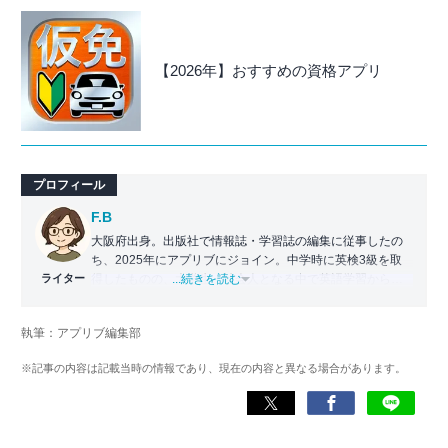
【2026年】おすすめの資格アプリ
プロフィール
F.B
大阪府出身。出版社で情報誌・学習誌の編集に従事したの
ち、2025年にアプリブにジョイン。中学時に英検3級を取
ライター
得したものの、大学生・社会人となる中で英語学習から遠
...続きを読む
ざかる。勉強系アプリ担当となったことから、アプリでの
英語学習を再開。英語が苦手な人や勉強が続かない人に寄
執筆：アプリブ編集部
り添える記事を目指している。
※記事の内容は記載当時の情報であり、現在の内容と異なる場合があります。