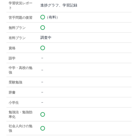
学習状況レポー
進捗グラフ、学習記録
ト
（有料）
苦手問題の復習
無料プラン
調査中
有料プラン
資格
－
語学
中学・高校の勉
－
強
－
受験勉強
－
辞書
－
小学生
勉強法・勉強効
率化
社会人向けの勉
強