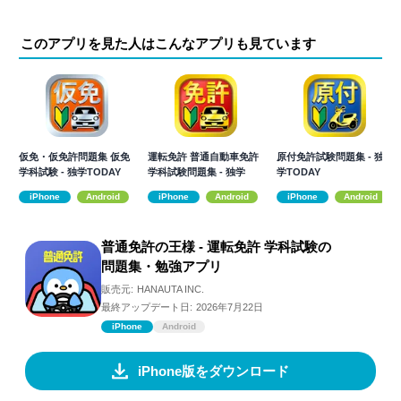
このアプリを見た人はこんなアプリも見ています
仮免・仮免許問題集 仮免
運転免許 普通自動車免許
原付免許試験問題集 - 独
学科試験 - 独学TODAY
学科試験問題集 - 独学
学TODAY
TODAY
iPhone
Android
iPhone
Android
iPhone
Android
普通免許の王様 - 運転免許 学科試験の
問題集・勉強アプリ
販売元:
HANAUTA INC.
最終アップデート日:
2026年7月22日
iPhone
Android
iPhone版をダウンロード