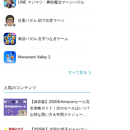
LINE マジマジ：爽快魔法マージパズル
社畜パズル 顔で出世マージ
単語パズル-文字つなぎゲーム
Monument Valley 2
すべて見る
人気のコンテンツ
【保存版】2026年Amazonセール完
全攻略ガイド｜次のセールはいつ？
お得な買い方＆年間スケジュー...
【2026年】次回の楽天セールはい