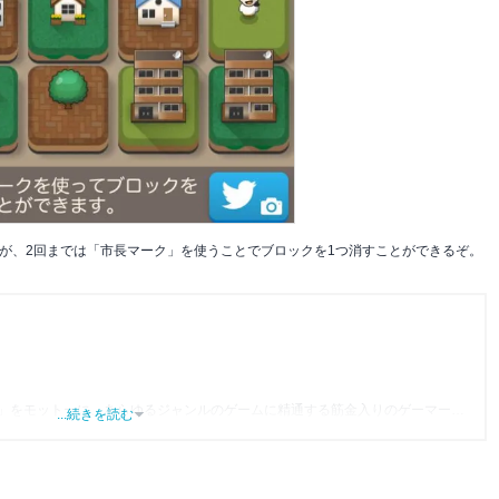
が、2回までは「市長マーク」を使うことでブロックを1つ消すことができるぞ。
」をモットーに、あらゆるジャンルのゲームに精通する筋金入りのゲーマー。
...続きを読む
り、アプリゲームだけでも1,000本以上。ゲーム開発者を目指した経験もあり、ゲ
尽くして面白さを引き出し、人々に伝えるためゲームライターへと転向。
わるほか、ゲーム公式から名指しで攻略記事依頼を受けるなど、執筆の正確性