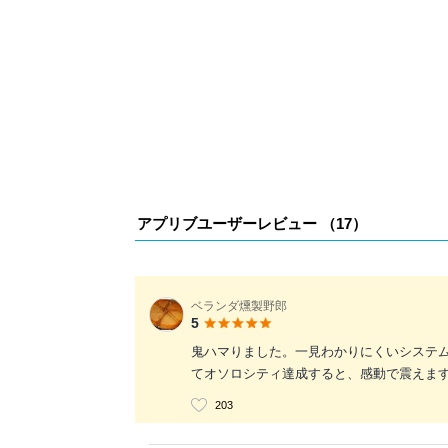
アプリブユーザーレビュー （
17
）
ベランダ燻製野郎
5
鬼ハマりました。一見わかりにくいシステ
てオソロシティ達成すると、感動で震えま
203