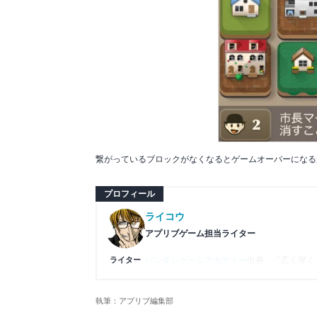
繋がっているブロックがなくなるとゲームオーバーになる
プロフィール
ライコウ
アプリブゲーム担当ライター
ライター
バンタンゲームアカデミー
出身。「広く深く
プレイ済みタイトルは2,000本を超えてお
ームの深い理解を持つ。現在はゲームを遊び
執筆：アプリブ編集部
複数のゲームメディアの立ち上げや運営に携