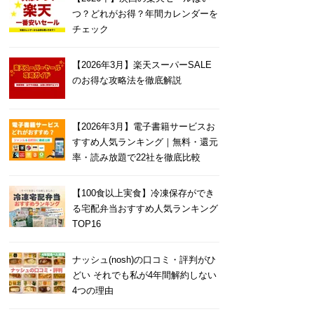
つ？どれがお得？年間カレンダーを
チェック
【2026年3月】楽天スーパーSALE
のお得な攻略法を徹底解説
【2026年3月】電子書籍サービスお
すすめ人気ランキング｜無料・還元
率・読み放題で22社を徹底比較
【100食以上実食】冷凍保存ができ
る宅配弁当おすすめ人気ランキング
TOP16
ナッシュ(nosh)の口コミ・評判がひ
どい それでも私が4年間解約しない
4つの理由