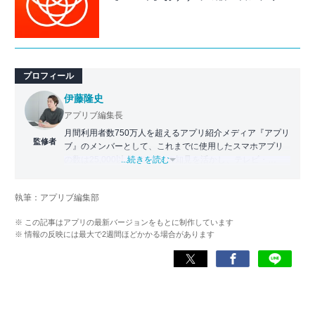
プロフィール
伊藤隆史
アプリブ編集長
月間利用者数750万人を超えるアプリ紹介メディア『アプリ
監修者
ブ』のメンバーとして、これまでに使用したスマホアプリ
の数は25,000以上。アプリの知見を活かし、テレビ・
...続きを読む
Web・ラジオなどのメディアに出演。
【メディア出演歴】日本テレビ『午前0時の森』（人生効率
執筆：アプリブ編集部
化アプリの紹介）、TBS『サタプラ』（スマホライフが変
わる神アプリの紹介）、J-WAVE『STEP ONE』（今話題の
※ この記事はアプリの最新バージョンをもとに制作しています
スマホアプリ）他
※ 情報の反映には最大で2週間ほどかかる場合があります
Wikipedia
X(旧：Twitter）