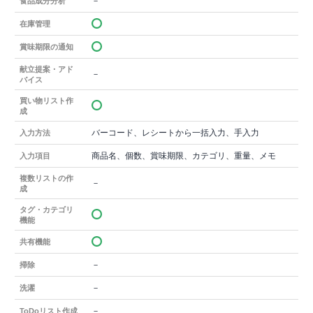
－
食品成分分析
在庫管理
賞味期限の通知
献立提案・アド
－
バイス
買い物リスト作
成
バーコード、レシートから一括入力、手入力
入力方法
商品名、個数、賞味期限、カテゴリ、重量、メモ
入力項目
複数リストの作
－
成
タグ・カテゴリ
機能
共有機能
－
掃除
－
洗濯
－
ToDoリスト作成