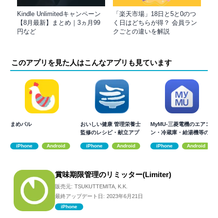
Kindle Unlimitedキャンペーン
「楽天市場」18日と5と0のつ
【8月最新】まとめ｜3ヵ月99
く日はどちらが得？ 会員ラン
円など
クごとの違いを解説
このアプリを見た人はこんなアプリも見ています
まめパル
おいしい健康 管理栄養士
MyMU-三菱電機のエアコ
監修のレシピ・献立アプ
ン・冷蔵庫・給湯機等の
リ
家電を操作
iPhone
Android
iPhone
Android
iPhone
Android
賞味期限管理のリミッター(Limiter)
販売元:
TSUKUTTEMITA, K.K.
最終アップデート日:
2023年6月21日
iPhone