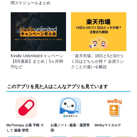
間スケジュールまとめ
Kindle Unlimitedキャンペーン
「楽天市場」18日と5と0のつ
【8月最新】まとめ｜3ヵ月99
く日はどちらが得？ 会員ラン
円など
クごとの違いを解説
このアプリを見た人はこんなアプリも見ています
MyTherapy お薬 手帳 そ
お薬ノート -服薬・薬歴管
Welbyマイカルテ
して 服薬 管理
理-