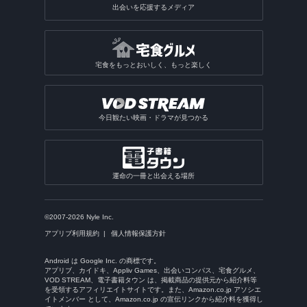
出会いを応援するメディア
宅食をもっとおいしく、もっと楽しく
今日観たい映画・ドラマが見つかる
運命の一冊と出会える場所
©2007-2026 Nyle Inc.
アプリブ利用規約
個人情報保護方針
Android は Google Inc. の商標です。
アプリブ、カイドキ、Appliv Games、出会いコンパス、宅食グルメ、
VOD STREAM、電子書籍タウン は、掲載商品の提供元から紹介料等
を受領するアフィリエイトサイトです。また、Amazon.co.jp アソシエ
イトメンバー として、Amazon.co.jp の宣伝リンクから紹介料を獲得し