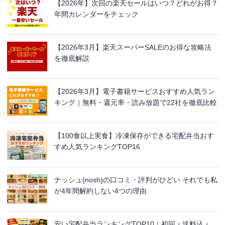
【2026年】次回の楽天セールはいつ？どれがお得？
年間カレンダーをチェック
【2026年3月】楽天スーパーSALEのお得な攻略法
を徹底解説
【2026年3月】電子書籍サービスおすすめ人気ラン
キング｜無料・還元率・読み放題で22社を徹底比較
【100食以上実食】冷凍保存ができる宅配弁当おす
すめ人気ランキングTOP16
ナッシュ(nosh)の口コミ・評判がひどい それでも私
が4年間解約しない4つの理由
安い宅配弁当ランキングTOP10｜初回・送料込・