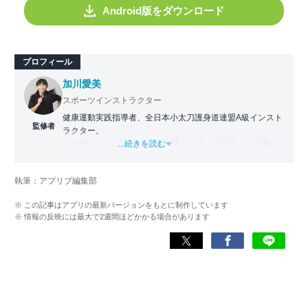
Android版をダウンロード
プロフィール
加川愛美
スポーツインストラクター
健康運動実践指導者、全日本小太刀護身道連盟A級インスト
監修者
ラクター。
2006年よりスポーツ教室を主宰し、小・中学生から高齢者
...続きを読む
まで幅広い世代に運動指導を実施。地域に根ざした活動の
傍ら、スポーツイベントの企画・運営にも携わる。
執筆：アプリブ編集部
近年は、アプリ専門家としてラジオやセミナーにも登壇。
※ この記事はアプリの最新バージョンをもとに制作しています
日常生活をより豊かにするヘルスケアアプリの活用法を、
※ 情報の反映には最大で2週間ほどかかる場合があります
メディアや講演を通じて広く発信している。