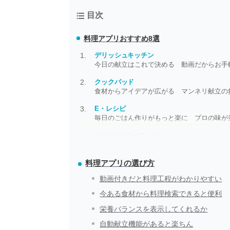
目次
料理アプリ
おすすめ8選
デリッシュキッチン
今日の献立はこれで決める 動画だからお手
クックパッド
食材からアイデアが広がる マンネリ献立の
E・レシピ
毎日のごはん作りがもっと楽に プロの味が
me:new（ミーニュー）
毎日の献立を考えるのが大変な人へ、アプリ
料理アプリの選び方
動画付きだと料理工程がわかりやすい
今ある食材から料理検索できると便利
栄養バランスを表示してくれるか
自動献立機能があると楽ちん