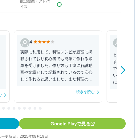
献立提案・アドバ
イス
にーちゃ
4
5
実際に利用して、料理レシピが豊富に掲
とんでもなく
載されており初心者でも簡単に作れる印
す。 調理工
象を受けました。作り方も丁寧に解説動
で、具材はど
画や文章として記載されているので安心
いいのかとか
して作れると思いました。また料理のレ
になるまで加
パートリーが豊富でア...
もわかりやすい
続きを読む
む
Google Playで見る
ー更新日：2025年08月19日