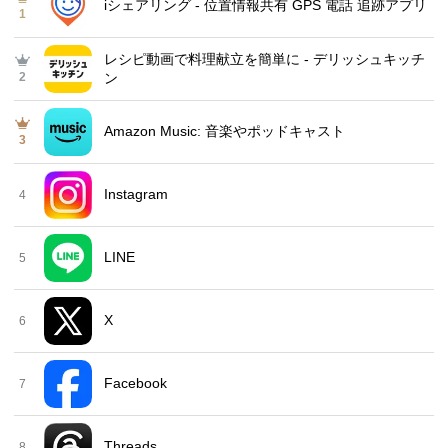
iシェアリング - 位置情報共有 GPS 電話 追跡アプリ
1
レシピ動画で料理献立を簡単‪に - デリッシュキッチ
2
ン
Amazon Music: 音楽やポッドキャスト
3
Instagram
4
LINE
5
X
6
Facebook
7
Threads
8