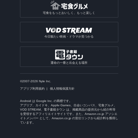
宅食をもっとおいしく、もっと楽しく
今日観たい映画・ドラマが見つかる
運命の一冊と出会える場所
©2007-2026 Nyle Inc.
アプリブ利用規約
個人情報保護方針
Android は Google Inc. の商標です。
アプリブ、カイドキ、Appliv Games、出会いコンパス、宅食グルメ、
VOD STREAM、電子書籍タウン は、掲載商品の提供元から紹介料等
を受領するアフィリエイトサイトです。また、Amazon.co.jp アソシエ
イトメンバー として、Amazon.co.jp の宣伝リンクから紹介料を獲得し
ています。