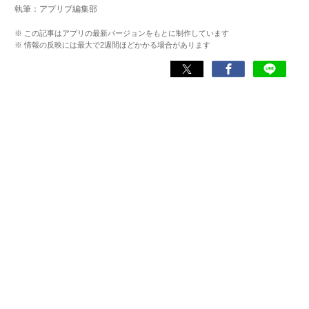
執筆：アプリブ編集部
化アプリの紹介）、TBS『サタプラ』（スマホライフが変
わる神アプリの紹介）、J-WAVE『STEP ONE』（今話題の
※ この記事はアプリの最新バージョンをもとに制作しています
スマホアプリ）他
※ 情報の反映には最大で2週間ほどかかる場合があります
Wikipedia
X(旧：Twitter）