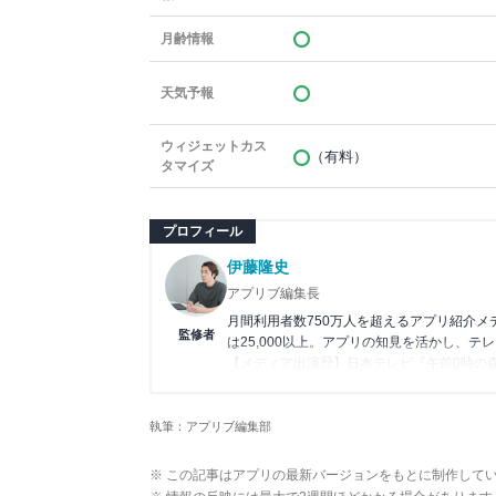
月齢情報
天気予報
ウィジェットカス
（有料）
タマイズ
プロフィール
伊藤隆史
アプリブ編集長
月間利用者数750万人を超えるアプリ紹介
監修者
は25,000以上。アプリの知見を活かし、テ
【メディア出演歴】日本テレビ『午前0時の
アプリの紹介）、J-WAVE『STEP ONE
Wikipedia
執筆：アプリブ編集部
X(旧：Twitter）
※ この記事はアプリの最新バージョンをもとに制作して