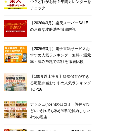
つ？どれがお得？年間カレンダーを
チェック
【2026年3月】楽天スーパーSALE
のお得な攻略法を徹底解説
【2026年3月】電子書籍サービスお
すすめ人気ランキング｜無料・還元
率・読み放題で22社を徹底比較
【100食以上実食】冷凍保存ができ
る宅配弁当おすすめ人気ランキング
TOP16
ナッシュ(nosh)の口コミ・評判がひ
どい それでも私が4年間解約しない
4つの理由