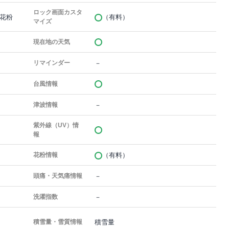
ロック画面カスタ
花粉
（有料）
マイズ
現在地の天気
－
リマインダー
台風情報
－
津波情報
紫外線（UV）情
報
（有料）
花粉情報
－
頭痛・天気痛情報
－
洗濯指数
積雪量
積雪量・雪質情報