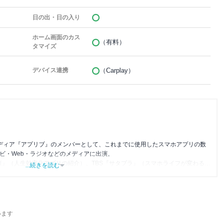
日の出・日の入り
ホーム画面のカス
（有料）
タマイズ
（Carplay）
デバイス連携
メディア『アプリブ』のメンバーとして、これまでに使用したスマホアプリの数
レビ・Web・ラジオなどのメディアに出演。
森』（人生効率化アプリの紹介）、TBS『サタプラ』（スマホライフが変わる神
...続きを読む
』（今話題のスマホアプリ）他
います