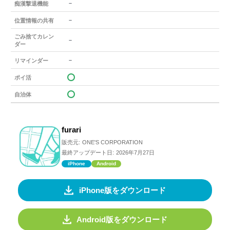
－
痴漢撃退機能
－
位置情報の共有
ごみ捨てカレン
－
ダー
－
リマインダー
ポイ活
自治体
furari
販売元:
ONE'S CORPORATION
最終アップデート日:
2026年7月27日
iPhone
Android
iPhone版をダウンロード
Android版をダウンロード