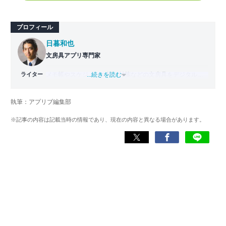
プロフィール
日暮和也
文房具アプリ専門家
ライター
メモ帳やスケジュール帳、付箋などの文房具をデジタル化
...続きを読む
した「文房具アプリ」の専門家。
國學院大學文学部日本文学科卒業。出版社で編集部主任を
執筆：アプリブ編集部
務めた後、文房具アプリの専門家として監修・ライター業
を行う。使用した文房具アプリは『Evernote』
※記事の内容は記載当時の情報であり、現在の内容と異なる場合があります。
『TimeTree』『Measure』など700以上。