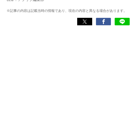
ゲームだけでも1,000本以上。ゲーム開発者を目指した経験
もあり、ゲームの深い理解を持つ。現在はゲームを遊び尽
※記事の内容は記載当時の情報であり、現在の内容と異なる場合があります。
くして面白さを引き出し、人々に伝えるためゲームライタ
ーへと転向。
複数のゲームメディアの立ち上げや運営に携わるほか、ゲ
ーム公式から名指しで攻略記事依頼を受けるなど、執筆の
正確性や専門知識の深さは業界内でも高く評価されてい
る。現在は、アプリブでゲーム関連のコンテンツを豊富に
執筆中。