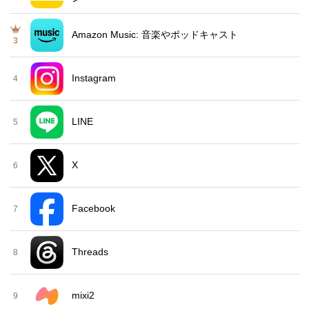
Amazon Music: 音楽やポッドキャスト
3
Instagram
4
LINE
5
X
6
Facebook
7
Threads
8
mixi2
9