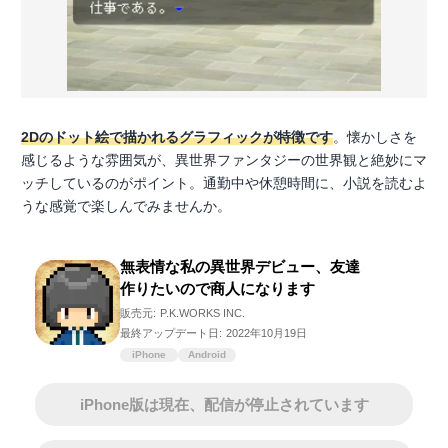
2Dのドット絵で描かれるグラフィックが特徴です
。懐かしさを
感じるような雰囲気が、異世界ファンタジーの世界観と絶妙にマ
ッチしているのがポイント。通勤中や休憩時間に、小説を読むよ
うな感覚で楽しんでみませんか。
無表情な私の異世界デビュー、友達
作りたいので商人になります
販売元:
P.K.WORKS INC.
最終アップデート日:
2022年10月19日
iPhone
Android
iPhone版は現在、配信が停止されています