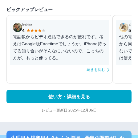
ピックアップレビュー
leakira
☆Ka.
4
5
電話帳からビデオ通話できるのが便利です。考
他の電話
えはGoogle版Facetimeでしょうか。iPhone持っ
から同期
てる知り合いがそんなにいないので、こっちの
ないです
方が、もっと使ってる。
は使えな
続きを読む
使い方・詳細を見る
レビュー更新日:2025年12月06日