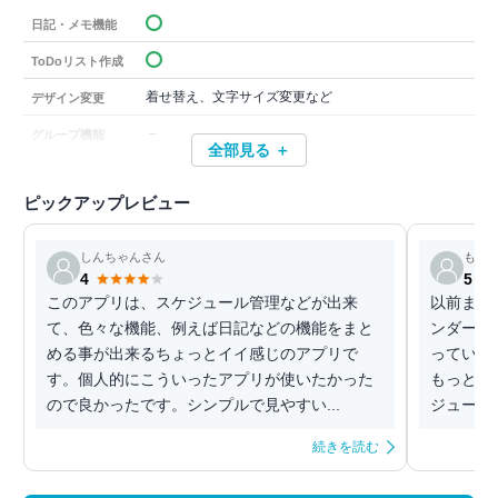
日記・メモ機能
ToDoリスト作成
着せ替え、文字サイズ変更など
デザイン変更
－
グループ機能
全部見る ＋
ピックアップレビュー
しんちゃんさん
もち
4
5
このアプリは、スケジュール管理などが出来
以前まで
て、色々な機能、例えば日記などの機能をまと
ンダーア
める事が出来るちょっとイイ感じのアプリで
っていま
す。個人的にこういったアプリが使いたかった
もっと広
ので良かったです。シンプルで見やすい...
ジュールア
続きを読む