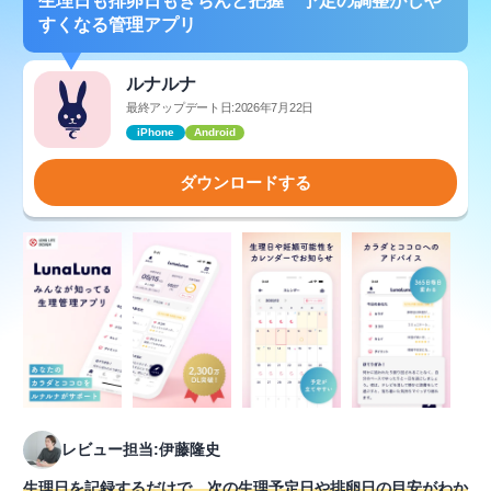
生理日も排卵日もきちんと把握 予定の調整がしや
すくなる管理アプリ
ルナルナ
最終アップデート日:2026年7月22日
iPhone
Android
ダウンロードする
レビュー担当:伊藤隆史
生理日を記録するだけで、次の生理予定日や排卵日の目安がわか