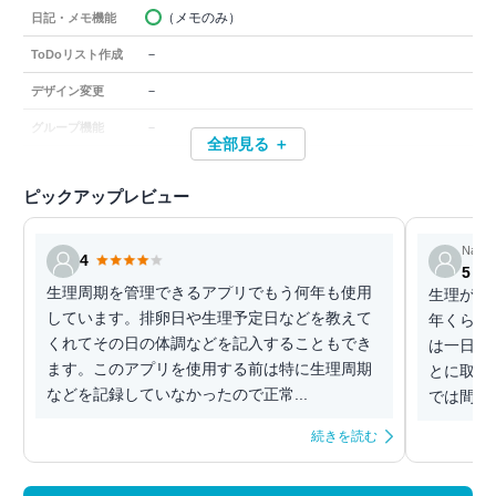
（メモのみ）
日記・メモ機能
－
ToDoリスト作成
－
デザイン変更
－
グループ機能
全部見る ＋
ピックアップレビュー
Nano
4
5
生理周期を管理できるアプリでもう何年も使用
生理がは
しています。排卵日や生理予定日などを教えて
年くらい
くれてその日の体調などを記入することもでき
は一日目
ます。このアプリを使用する前は特に生理周期
とに取り
などを記録していなかったので正常...
では間に
続きを読む