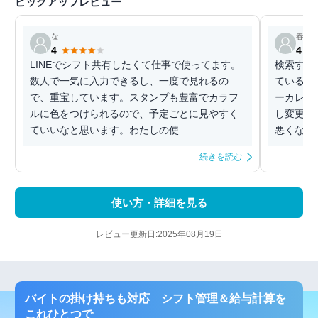
ピックアップレビュー
な
春
4
4
LINEでシフト共有したくて仕事で使ってます。
検索する
数人で一気に入力できるし、一度で見れるの
ているの
で、重宝しています。スタンプも豊富でカラフ
ーカレン
ルに色をつけられるので、予定ごとに見やすく
し変更が
ていいなと思います。わたしの使...
悪くないと
続きを読む
使い方・詳細を見る
レビュー更新日:2025年08月19日
バイトの掛け持ちも対応 シフト管理＆給与計算を
これひとつで