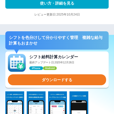
使い方・詳細を見る
レビュー更新日:2025年10月24日
シフトを色分けして分かりやすく管理 複雑な給与
計算もおまかせ
シフト給料計算カレンダー
最終アップデート日:2025年12月26日
iPhone
Android
ダウンロードする