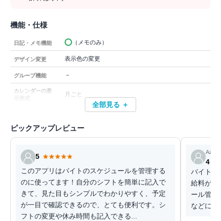
機能・仕様
（メモのみ）
日記・メモ機能
表示色の変更
デザイン変更
－
グループ機能
カレンダーの表
月ごと
示形式
全部見る ＋
ピックアップレビュー
Azpp
5
4
このアプリはバイトのスケジュールを管理する
バイトの
のに使ってます！自分のシフトを簡単に記入で
給料がい
きて、見た目もシンプルでわかりやすく、予定
ール管理
が一目で確認できるので、とても便利です。シ
などにお
フトの変更や休み時間も記入できる...