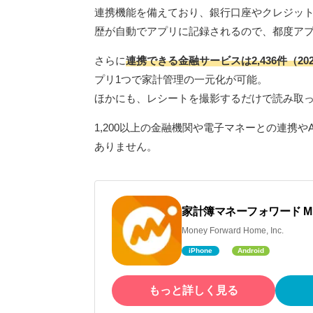
連携機能を備えており、銀行口座やクレジッ
歴が自動でアプリに記録されるので、都度ア
さらに
連携できる金融サービスは2,436件（2
プリ1つで家計管理の一元化が可能。
ほかにも、レシートを撮影するだけで読み取
1,200以上の金融機関や電子マネーとの連携
ありません。
家計簿マネーフォワード M
Money Forward Home, Inc.
iPhone
Android
もっと詳しく見る