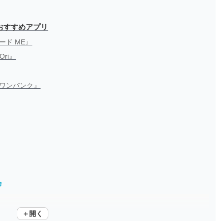
おすすめアプリ
ド ME』
ri』
ワンバンク』
命
＋開く
げる