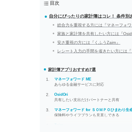
目次
自分にぴったりの家計簿はコレ！ 条件別
総合力を重視する方には『マネーフォワー
家族と家計簿を共有したい方には『OsidO
安さ重視の方には『くふうZaim』
レシート入力の手間を省きたい方には『
家計簿アプリ
おすすめ7選
マネーフォワード ME
あらゆる金融サービスに対応
OsidOri
共有したい支出だけパートナーと共有
マネーフォワード for ＳＯＭＰＯひまわり生
保険料やライフプランも見直しできる
Zaim
毎月の引き落としを、明細から自動で拾い上