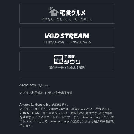
宅食をもっとおいしく、もっと楽しく
今日観たい映画・ドラマが見つかる
運命の一冊と出会える場所
©2007-2026 Nyle Inc.
アプリブ利用規約
個人情報保護方針
Android は Google Inc. の商標です。
アプリブ、カイドキ、Appliv Games、出会いコンパス、宅食グルメ、
VOD STREAM、電子書籍タウン は、掲載商品の提供元から紹介料等
を受領するアフィリエイトサイトです。また、Amazon.co.jp アソシエ
イトメンバー として、Amazon.co.jp の宣伝リンクから紹介料を獲得し
ています。