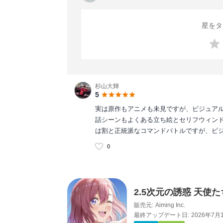
星をタ
杉山大輝
5
実は原作もアニメも未見ですが、ビジュアル
話シーンもよくある立ち絵とセリフウィン
は割と正統派なコマンドバトルですが、ビ
0
2.5次元の誘惑 天使
販売元:
Aiming Inc.
最終アップデート日:
2026年7月