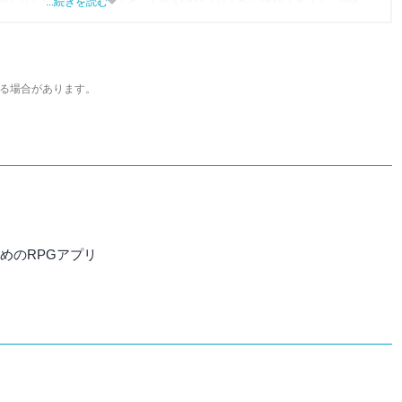
...続きを読む
アをスタート。2014年からはヴォラーレ株式会社（現：ナイル株式会社）に所
ォンアプリ関連の記事を10年以上制作。Webライティング能力検定1級、漢
ツールにある便利さを伝わるライティングを心がけています。
る場合があります。
すめのRPGアプリ