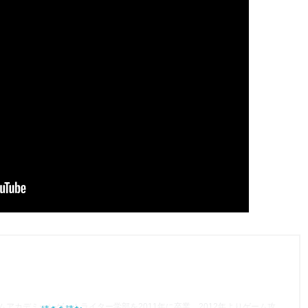
アカデミー）ゲームライター学部を2011年に卒業。2012年よりゲーム攻略