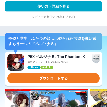
使い方・詳細を見る
レビュー更新日:2025年11月10日
怪盗と学生、ふたつの顔……盗られた欲望を奪い返
すもう一つの『ペルソナ５』
P5X ペルソナ５: The Phantom X
最終アップデート日:2026年7月16日
iPhone
Android
ダウンロードする