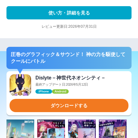
使い方・詳細を見る
レビュー更新日:2026年07月31日
圧巻のグラフィック＆サウンド！ 神の力を駆使して
クールにバトル
Dislyte－神世代ネオンシティ－
最終アップデート日:2026年5月12日
iPhone
Android
ダウンロードする