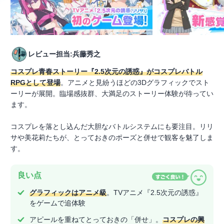
レビュー担当:兵藤秀之
コスプレ青春ストーリー『2.5次元の誘惑』がコスプレバトル
RPGとして登場
。アニメと見紛うほどの3Dグラフィックでスト
ーリーが展開。臨場感抜群、大満足のストーリー体験が待ってい
ます。
コスプレを落とし込んだ大胆なバトルシステムにも要注目。リリ
サや美花莉たちが、とっておきのポーズと併せで観客を魅了しま
す。
良い点
グラフィックはアニメ級
。TVアニメ『2.5次元の誘惑』
をゲームで追体験
アピールを重ねてとっておきの「併せ」。
コスプレの興