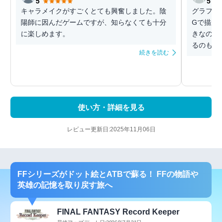
5
5
キャラメイクがすごくとても興奮しました。陰
グラフィ
陽師に因んだゲームですが、知らなくても十分
Gで描か
に楽しめます。
きなので
るのも嬉
続きを読む
使い方・詳細を見る
レビュー更新日:2025年11月06日
FFシリーズがドット絵とATBで蘇る！ FFの物語や
英雄の記憶を取り戻す旅へ
FINAL FANTASY Record Keeper