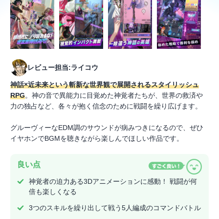
レビュー担当:ライコウ
神話×近未来という斬新な世界観で展開されるスタイリッシュ
RPG
。神の音で異能力に目覚めた神覚者たちが、世界の救済や
力の独占など、各々が抱く信念のために戦闘を繰り広げます。
グルーヴィーなEDM調のサウンドが病みつきになるので、ぜひ
イヤホンでBGMを聴きながら楽しんでほしい作品です。
良い点
神覚者の迫力ある3Dアニメーションに感動！ 戦闘が何
倍も楽しくなる
3つのスキルを繰り出して戦う5人編成のコマンドバトル