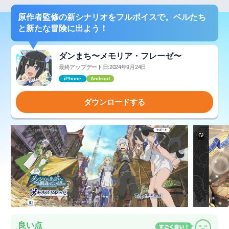
原作者監修の新シナリオをフルボイスで。ベルたち
と新たな冒険に出よう！
ダンまち〜メモリア・フレーゼ〜
最終アップデート日:2024年9月24日
iPhone
Android
ダウンロードする
良い点