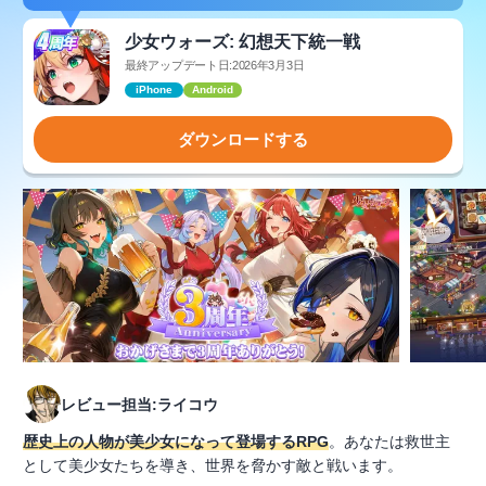
少女ウォーズ: 幻想天下統一戦
最終アップデート日:2026年3月3日
iPhone
Android
ダウンロードする
レビュー担当:ライコウ
歴史上の人物が美少女になって登場するRPG
。あなたは救世主
として美少女たちを導き、世界を脅かす敵と戦います。