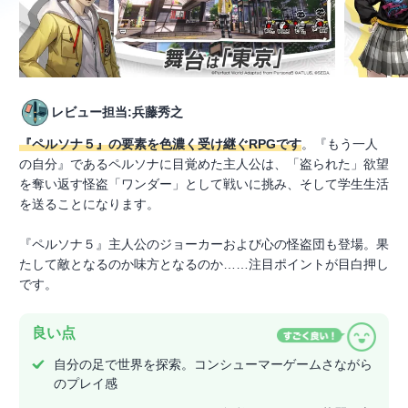
レビュー担当:兵藤秀之
『ペルソナ５』の要素を色濃く受け継ぐRPGです
。『もう一人
の自分』であるペルソナに目覚めた主人公は、「盗られた」欲望
を奪い返す怪盗「ワンダー」として戦いに挑み、そして学生生活
を送ることになります。
『ペルソナ５』主人公のジョーカーおよび心の怪盗団も登場。果
たして敵となるのか味方となるのか……注目ポイントが目白押し
です。
良い点
自分の足で世界を探索。コンシューマーゲームさながら
のプレイ感