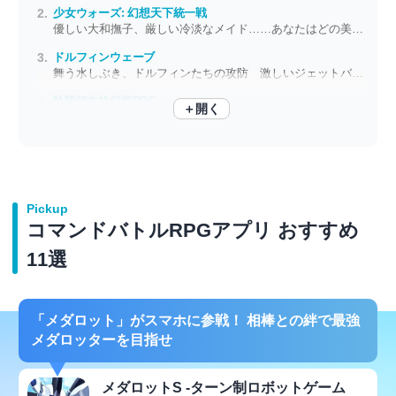
少女ウォーズ: 幻想天下統一戦
優しい大和撫子、厳しい冷淡なメイド……あなたはどの美少女と交流する？
ドルフィンウェーブ
舞う水しぶき、ドルフィンたちの攻防 激しいジェットバトルの幕が開ける
陰陽師本格幻想RPG
＋開く
平安を舞台に人と妖が火花を散らす 「和」の華やかさ全開のターン制RPG
Pickup
コマンドバトルRPGアプリ おすすめ
11選
「メダロット」がスマホに参戦！ 相棒との絆で最強
メダロッターを目指せ
メダロットS -ターン制ロボットゲーム