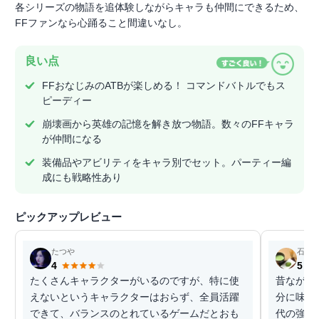
各シリーズの物語を追体験しながらキャラも仲間にできるため、
FFファンなら心踊ること間違いなし。
良い点
FFおなじみのATBが楽しめる！ コマンドバトルでもス
ピーディー
崩壊画から英雄の記憶を解き放つ物語。数々のFFキャラ
が仲間になる
装備品やアビリティをキャラ別でセット。パーティー編
成にも戦略性あり
ピックアップレビュー
たつや
石狩
4
5
たくさんキャラクターがいるのですが、特に使
昔ながら
えないというキャラクターはおらず、全員活躍
分に味わ
できて、バランスのとれているゲームだとおも
代の強敵