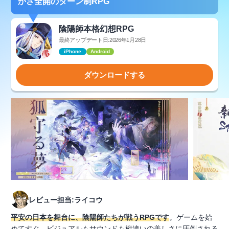
かさ全開のターン制RPG
陰陽師本格幻想RPG
最終アップデート日:2026年1月28日
iPhone
Android
ダウンロードする
レビュー担当:ライコウ
平安の日本を舞台に、陰陽師たちが戦うRPGです
。ゲームを始
めてすぐ、ビジュアルもサウンドも桁違いの美しさに圧倒される