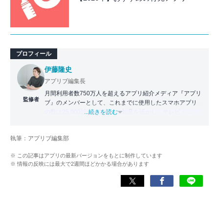
プロフィール
伊藤隆史
アプリブ編集長
月間利用者数750万人を超えるアプリ紹介メディア『アプリ
監修者
ブ』のメンバーとして、これまでに使用したスマホアプリ
の数は25,000以上。アプリの知見を活かし、テレビ・
...続きを読む
Web・ラジオなどのメディアに出演。
【メディア出演歴】日本テレビ『午前0時の森』（人生効率
執筆：アプリブ編集部
化アプリの紹介）、TBS『サタプラ』（スマホライフが変
わる神アプリの紹介）、J-WAVE『STEP ONE』（今話題の
※ この記事はアプリの最新バージョンをもとに制作しています
スマホアプリ）他
※ 情報の反映には最大で2週間ほどかかる場合があります
Wikipedia
X(旧：Twitter）