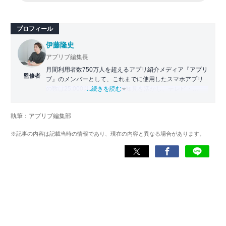
プロフィール
伊藤隆史
アプリブ編集長
月間利用者数750万人を超えるアプリ紹介メディア『アプリ
監修者
ブ』のメンバーとして、これまでに使用したスマホアプリ
の数は25,000以上。アプリの知見を活かし、テレビ・
...続きを読む
Web・ラジオなどのメディアに出演。
【メディア出演歴】日本テレビ『午前0時の森』（人生効率
執筆：アプリブ編集部
化アプリの紹介）、TBS『サタプラ』（スマホライフが変
わる神アプリの紹介）、J-WAVE『STEP ONE』（今話題の
※記事の内容は記載当時の情報であり、現在の内容と異なる場合があります。
スマホアプリ）他
Wikipedia
X(旧：Twitter）