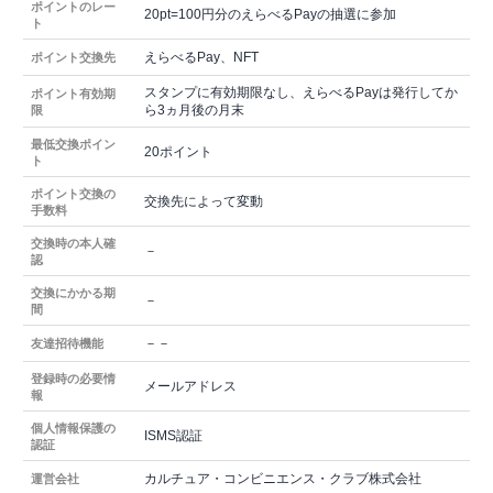
ポイントのレー
20pt=100円分のえらべるPayの抽選に参加
ト
えらべるPay、NFT
ポイント交換先
スタンプに有効期限なし、えらべるPayは発行してか
ポイント有効期
ら3ヵ月後の月末
限
最低交換ポイン
20ポイント
ト
ポイント交換の
交換先によって変動
手数料
交換時の本人確
－
認
交換にかかる期
－
間
－－
友達招待機能
登録時の必要情
メールアドレス
報
個人情報保護の
ISMS認証
認証
カルチュア・コンビニエンス・クラブ株式会社
運営会社