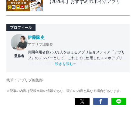
【2026年】おすすめのポイ活アプリ
プロフィール
伊藤隆史
アプリブ編集長
月間利用者数750万人を超えるアプリ紹介メディア『アプリ
監修者
ブ』のメンバーとして、これまでに使用したスマホアプリ
の数は25,000以上。アプリの知見を活かし、テレビ・
...続きを読む
Web・ラジオなどのメディアに出演。
【メディア出演歴】日本テレビ『午前0時の森』（人生効率
執筆：アプリブ編集部
化アプリの紹介）、TBS『サタプラ』（スマホライフが変
わる神アプリの紹介）、J-WAVE『STEP ONE』（今話題の
※記事の内容は記載当時の情報であり、現在の内容と異なる場合があります。
スマホアプリ）他
Wikipedia
X(旧：Twitter）