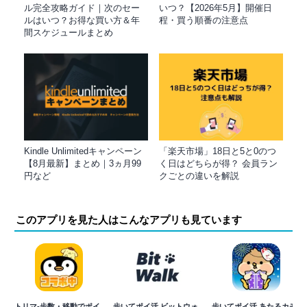
ル完全攻略ガイド｜次のセー
いつ？【2026年5月】開催日
ルはいつ？お得な買い方＆年
程・買う順番の注意点
間スケジュールまとめ
Kindle Unlimitedキャンペーン
「楽天市場」18日と5と0のつ
【8月最新】まとめ｜3ヵ月99
く日はどちらが得？ 会員ラン
円など
クごとの違いを解説
このアプリを見た人はこんなアプリも見ています
トリマ-歩数・移動でポイ
歩いてポイ活 ビットウォ
歩いてポイ活 あたるカモ