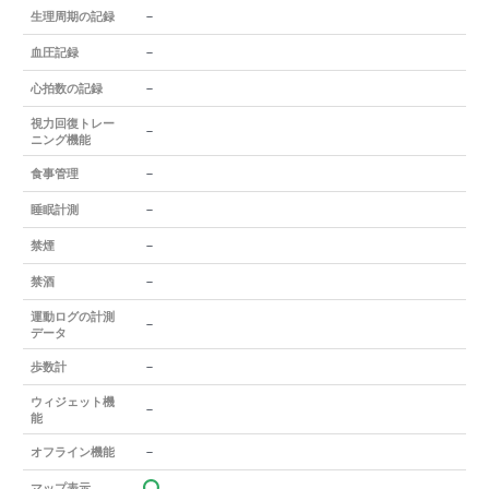
－
生理周期の記録
－
血圧記録
－
心拍数の記録
視力回復トレー
－
ニング機能
－
食事管理
－
睡眠計測
－
禁煙
－
禁酒
運動ログの計測
－
データ
－
歩数計
ウィジェット機
－
能
－
オフライン機能
マップ表示