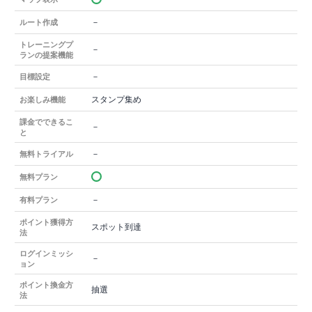
－
ルート作成
トレーニングプ
－
ランの提案機能
－
目標設定
スタンプ集め
お楽しみ機能
課金でできるこ
－
と
－
無料トライアル
無料プラン
－
有料プラン
ポイント獲得方
スポット到達
法
ログインミッシ
－
ョン
ポイント換金方
抽選
法