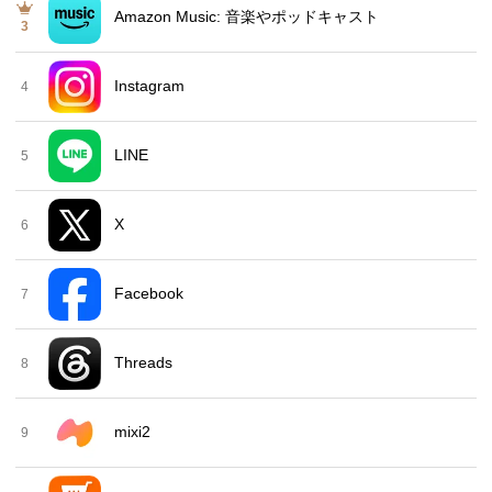
Amazon Music: 音楽やポッドキャスト
3
Instagram
4
LINE
5
X
6
Facebook
7
Threads
8
mixi2
9