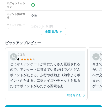
ログインミッシ
ョン
ポイント換金方
交換
法
ポイントのレー
1ポイント=0.1円
ト
全部見る ＋
ピックアップレビュー
さはら
Bob
4
5
とにかくアンケートが常にたくさん更新される
今まで数
ので、アンケートに答えているだけでどんどん
が、この
ポイントがたまる。歩行や移動より効率よくポ
への交換
イントがたまる。二択クイズやチャットを見る
また、ア
だけでポイントがらたまる要素もあ...
ゲームや2
続きを読む