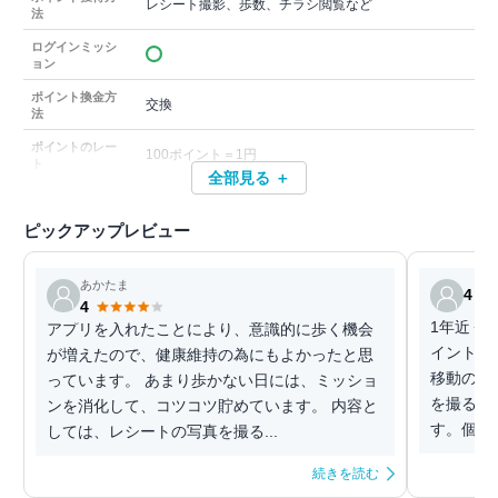
レシート撮影、歩数、チラシ閲覧など
法
ログインミッシ
ョン
ポイント換金方
交換
法
ポイントのレー
100ポイント＝1円
ト
全部見る ＋
ピックアップレビュー
あかたま
4
4
1年近く
アプリを入れたことにより、意識的に歩く機会
イントを
が増えたので、健康維持の為にもよかったと思
移動のほ
っています。 あまり歩かない日には、ミッショ
を撮るこ
ンを消化して、コツコツ貯めています。 内容と
す。個人
しては、レシートの写真を撮る...
続きを読む