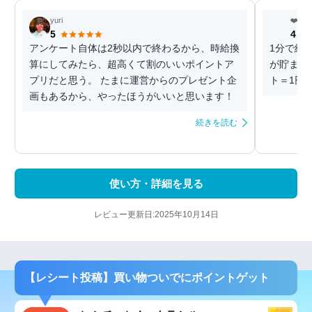
yuri
❤️押
5
4
アンケート自体は2秒以内で終わるから、時給換
1分で終
算にしてみたら、超高くて割のいいポイントア
が貯まっ
プリだと思う。 たまに運営からのプレゼント企
ト＝1円
画もあるから、やったほうがいいと思います！
続きを読む
使い方・詳細を見る
レビュー更新日:2025年10月14日
【レシート投稿】買い物ついでにポイントゲット