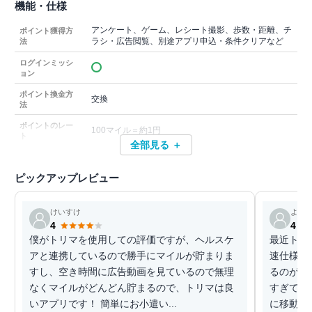
機能・仕様
アンケート、ゲーム、レシート撮影、歩数・距離、チ
ポイント獲得方
ラシ・広告閲覧、別途アプリ申込・条件クリアなど
法
ログインミッシ
ョン
ポイント換金方
交換
法
ポイントのレー
100マイル＝約1円
ト
全部見る ＋
ピックアップレビュー
けいすけ
よし
4
4
僕がトリマを使用しての評価ですが、ヘルスケ
最近トリ
アと連携しているので勝手にマイルが貯まりま
速仕様が
すし、空き時間に広告動画を見ているので無理
るのが 
なくマイルがどんどん貯まるので、トリマは良
すぎて広告
いアプリです！ 簡単にお小遣い...
に移動のタ