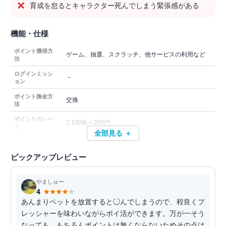
育成を怠るとキャラクター死んでしまう緊張感がある
機能・仕様
ポイント獲得方
ゲーム、抽選、スクラッチ、他サービスの利用など
法
ログインミッシ
－
ョン
ポイント換金方
交換
法
ポイントのレー
2,100枚＝200円
ト
全部見る ＋
ピックアップレビュー
やましゅー
4
あんまりペットを放置すると◯んでしまうので、程良くプ
レッシャーを味わいながらポイ活ができます。万が一そう
なっても、もちろんポイントは無くならないためその点は