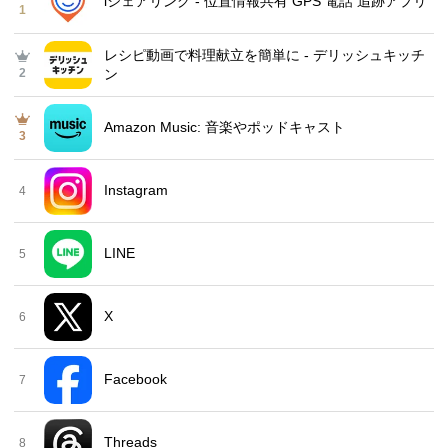
iシェアリング - 位置情報共有 GPS 電話 追跡アプリ
1
レシピ動画で料理献立を簡単‪に - デリッシュキッチ
2
ン
Amazon Music: 音楽やポッドキャスト
3
Instagram
4
LINE
5
X
6
Facebook
7
Threads
8