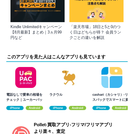
Kindle Unlimitedキャンペーン
「楽天市場」18日と5と0のつ
【8月最新】まとめ｜3ヵ月99
く日はどちらが得？ 会員ラン
円など
クごとの違いを解説
このアプリを見た人はこんなアプリも見ています
電話なしで愛車の相場を
ラクウル
cashari（カシャリ）-リー
チェック｜ユーカーパッ
スバックでスマートに資
ク
金調達
iPhone
Android
iPhone
Android
iPhone
Android
Pollet-買取アプリ-フリマ/フリマアプリ
より楽々、査定