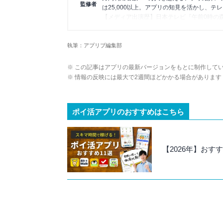
監修者
は25,000以上。アプリの知見を活かし、テ
【メディア出演歴】日本テレビ『午前0時の
アプリの紹介）、J-WAVE『STEP ONE
Wikipedia
執筆：アプリブ編集部
X(旧：Twitter）
※ この記事はアプリの最新バージョンをもとに制作して
※ 情報の反映には最大で2週間ほどかかる場合があります
ポイ活アプリのおすすめはこちら
【2026年】おす