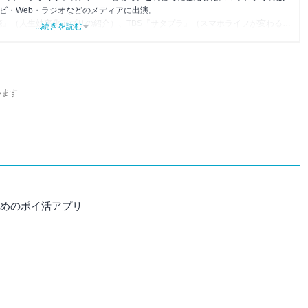
レビ・Web・ラジオなどのメディアに出演。
森』（人生効率化アプリの紹介）、TBS『サタプラ』（スマホライフが変わる神
...続きを読む
』（今話題のスマホアプリ）他
います
すめのポイ活アプリ