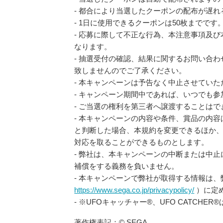
- 都合により当選したクーポンの配布が遅
- 1日に使用できるクーポンは50枚までです
- 応募に際して不正な行為、本注意事項及
なります。
- 抽選受付の確認、結果に関するお問い合
致しませんのでご了承ください。
- 本キャンペーンは予告なく中止させてい
- キャンペーン期間中であれば、いつでも
- ご当選の権利を第三者へ譲渡することはで
- 本キャンペーンの内容や条件、賞品の内
と判断した場合、本規約を変更できるほか
対応を取ることができるものとします。
- 弊社は、本キャンペーンの中断または中
補償をする義務を負いません。
- 本キャンペーンで弊社が取得する情報は
https://www.sega.co.jp/privacypolicy/
）に定
- ※UFOキャッチャー®、UFO CATCH
著作権表記：© SEGA