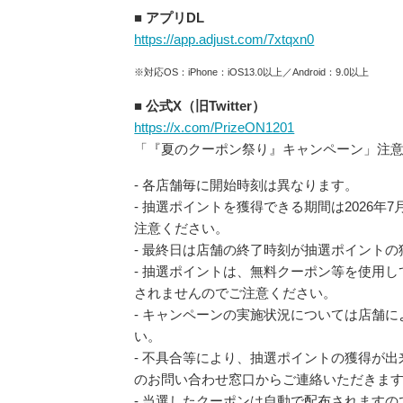
■ アプリDL
https://app.adjust.com/7xtqxn0
※対応OS：iPhone：iOS13.0以上／Android：9.0以上
■ 公式X（旧Twitter）
https://x.com/PrizeON1201
「『夏のクーポン祭り』キャンペーン」注
- 各店舗毎に開始時刻は異なります。
- 抽選ポイントを獲得できる期間は2026年7月1
注意ください。
- 最終日は店舗の終了時刻が抽選ポイント
- 抽選ポイントは、無料クーポン等を使用
されませんのでご注意ください。
- キャンペーンの実施状況については店舗
い。
- 不具合等により、抽選ポイントの獲得が
のお問い合わせ窓口からご連絡いただきま
- 当選したクーポンは自動で配布されます