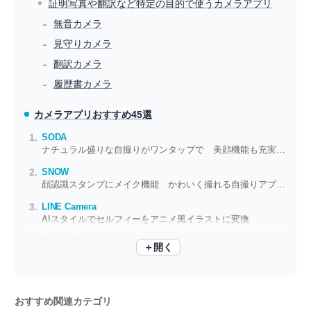
証明写真や翻訳など特定の目的で使うカメラアプリ
無音カメラ
見守りカメラ
翻訳カメラ
履歴書カメラ
カメラアプリ
おすすめ45選
SODA
ナチュラル盛りな自撮りがワンタップで 美顔機能も充実したカメラアプリ
SNOW
顔認識スタンプにメイク機能 かわいく撮れる自撮りアプリといったらコレ！
LINE Camera
AIスタイルでセルフィーをアニメ風イラストに変換
BeautyPlus
＋開く
おしゃれテンプレートにAI加工 まるで別人になれる多機能な写真加工アプリ
おすすめ関連カテゴリ