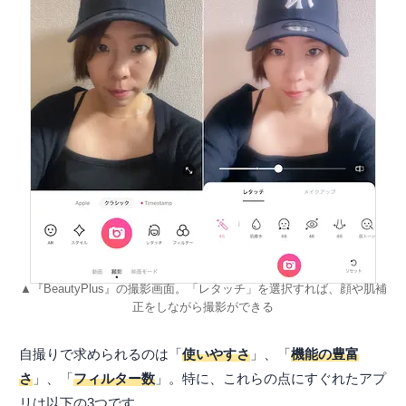
▲『BeautyPlus』の撮影画面。「レタッチ」を選択すれば、顔や肌補
正をしながら撮影ができる
自撮りで求められるのは「
使いやすさ
」、「
機能の豊富
さ
」、「
フィルター数
」。特に、これらの点にすぐれたアプ
リは以下の3つです。