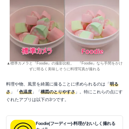
▲標準カメラと『Foodie』の撮影比較。 『Foodie』なら手間をかけ
ずに明るく美味しそうに料理写真が撮れる
料理や物、風景を綺麗に撮ることに求められるのは「
明る
さ
」「
色温度
」「
構図のとりやすさ
」。特にこれらの点にす
ぐれたアプリは以下の3つです。
Foodie(フーディー)-料理がおいしく撮れる