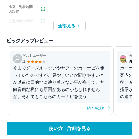
出発・到着時間
の設定
交通情報の表示
全部見る ＋
ピックアップレビュー
ゲストユーザー
かぷ
4
5
今までグーグルマップやヤフーのカーナビを使
カーナビ
っていたのですが、見やすいとか聞きやすいと
案内のわ
か以前に目的地に辿り着かない事が多くて。方
後、左の
向音痴な私にも原因があるのかもしれません
指示が的
が、それでもこちらのカーナビを使う...
の道でも
続きを読む
使い方・詳細を見る