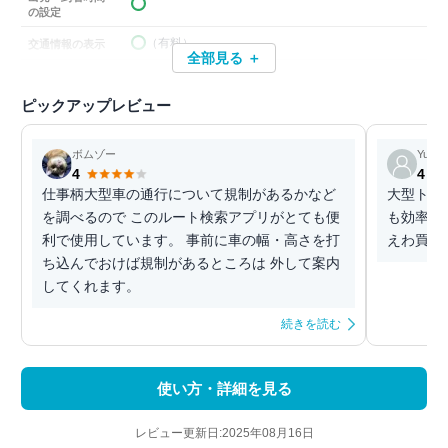
の設定
（有料）
交通情報の表示
全部見る ＋
ピックアップレビュー
ボムゾー
Yufu
4
4
仕事柄大型車の通行について規制があるかなど
大型トラ
を調べるので このルート検索アプリがとても便
も効率の
利で使用しています。 事前に車の幅・高さを打
えわ買っ
ち込んでおけば規制があるところは 外して案内
してくれます。
続きを読む
使い方・詳細を見る
レビュー更新日:2025年08月16日