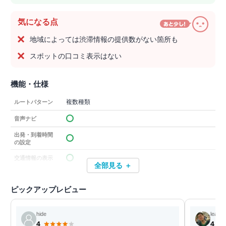
気になる点
地域によっては渋滞情報の提供数がない箇所も
スポットの口コミ表示はない
機能・仕様
複数種類
ルートパターン
音声ナビ
出発・到着時間
の設定
交通情報の表示
全部見る ＋
ピックアップレビュー
hide
leakir
4
4