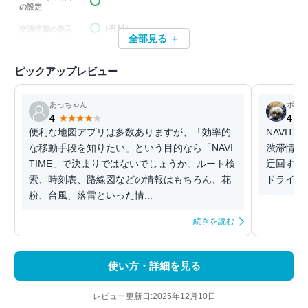
の設定
（有料）
交通情報の表示
全部見る ＋
ピックアップレビュー
あっちゃん
ボム
4
4
便利な地図アプリは多数ありますが、「効率的
NAVIT
な移動手段を知りたい」という目的なら「NAVI
渋滞情報
TIME」で決まりではないでしょうか。ルート検
迂回する
索、時刻表、路線図などの情報はもちろん、花
ドライブ
粉、台風、落雷といった情...
続きを読む
使い方・詳細を見る
レビュー更新日:2025年12月10日