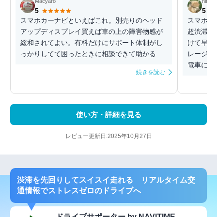
Macyaro
hirov
5
5
スマホカーナビといえばこれ。別売りのヘッド
スマホカ
アップディスプレイ買えば車の上の障害物感が
超渋滞回
緩和されてよい。有料だけにサポート体制がし
けて早く
っかりしてて困ったときに相談できて助かる
レージが
電車に乗
続きを読む
使い方・詳細を見る
レビュー更新日:2025年10月27日
渋滞を先回りしてスイスイ走れる リアルタイム交
通情報でストレスゼロのドライブへ
ドライブサポーター by NAVITIME