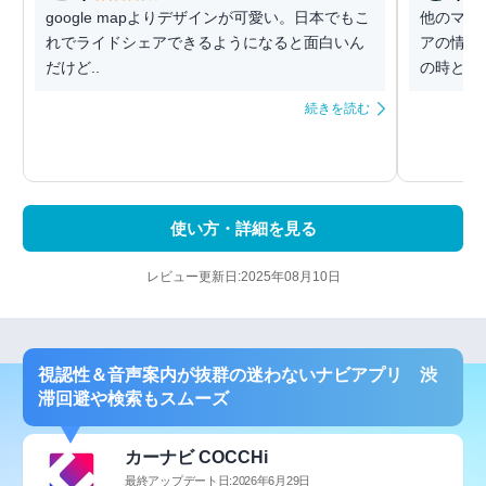
google mapよりデザインが可愛い。日本でもこ
他のマッ
れでライドシェアできるようになると面白いん
アの情報
だけど..
の時とか
続きを読む
使い方・詳細を見る
レビュー更新日:2025年08月10日
視認性＆音声案内が抜群の迷わないナビアプリ 渋
滞回避や検索もスムーズ
カーナビ COCCHi
最終アップデート日:2026年6月29日