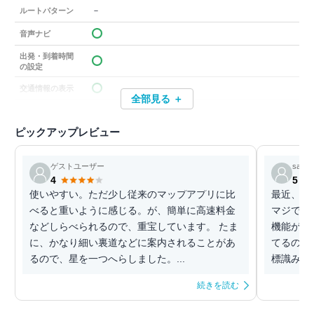
－
ルートパターン
音声ナビ
出発・到着時間
の設定
交通情報の表示
全部見る ＋
ピックアップレビュー
ゲストユーザー
saku
4
5
使いやすい。ただ少し従来のマップアプリに比
最近、ヤ
べると重いように感じる。が、簡単に高速料金
マジで便
などしらべられるので、重宝しています。 たま
機能が使
に、かなり細い裏道などに案内されることがあ
てるのが
るので、星を一つへらしました。...
標識みた
続きを読む