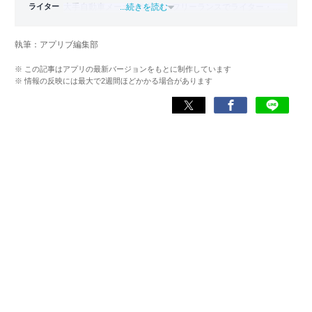
ライター
大手自動車メーカーを経て、フリーランスでライター・編
...続きを読む
集者どちらも経験。PC1台で仕事をしながら拠点を持たな
い生活スタイル、いわゆるデジタルノマドとなり日本一周
執筆：アプリブ編集部
旅をスタート。走行距離42,000km・活動期間500日以上か
けて47都道府県を制覇。
※ この記事はアプリの最新バージョンをもとに制作しています
※ 情報の反映には最大で2週間ほどかかる場合があります
現在はアプリブでSEOライターとして活動しており、これ
までにレビューしたアプリは900件以上。日本一周中に20
種類以上ナビアプリを利用した経験があり、イチオシはや
はり『Google マップ』。「重要な内容をシンプルにわかり
やすく伝える」がモットー。