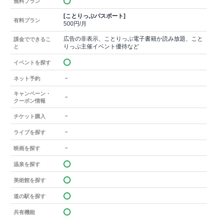
無料プラン
[ことりっぷパスポート]
有料プラン
500円/月
広告の非表示、ことりっぷ電子書籍か読み放題、こと
課金でできるこ
りっぷ主催イベント優待など
と
イベントを探す
－
ネット予約
キャンペーン・
－
クーポン情報
－
チケット購入
－
ライブを探す
－
映画を探す
温泉を探す
美術館を探す
道の駅を探す
共有機能