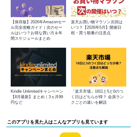
【保存版】2026年Amazonセー
楽天お買い物マラソン次回は
ル完全攻略ガイド｜次のセー
いつ？【2026年5月】開催日
ルはいつ？お得な買い方＆年
程・買う順番の注意点
間スケジュールまとめ
Kindle Unlimitedキャンペーン
「楽天市場」18日と5と0のつ
【8月最新】まとめ｜3ヵ月99
く日はどちらが得？ 会員ラン
円など
クごとの違いを解説
このアプリを見た人はこんなアプリも見ています