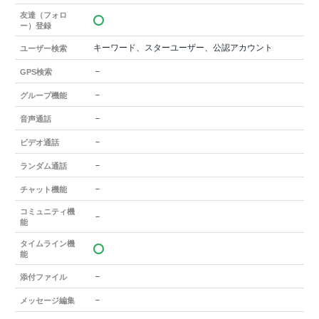
友達（フォロ
ー）登録
キーワード、スターユーザー、公認アカウント
ユーザー検索
－
GPS検索
－
グループ機能
－
音声通話
－
ビデオ通話
－
ランダム通話
－
チャット機能
コミュニティ機
－
能
タイムライン機
能
－
添付ファイル
－
メッセージ編集