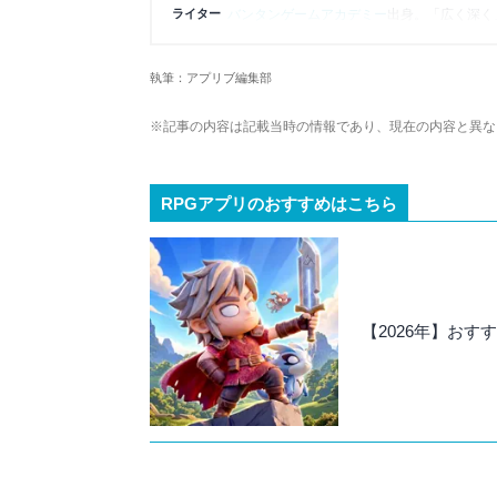
ライター
バンタンゲームアカデミー
出身。「広く深く
プレイ済みタイトルは2,000本を超えてお
ームの深い理解を持つ。現在はゲームを遊び
執筆：アプリブ編集部
複数のゲームメディアの立ち上げや運営に携
や専門知識の深さは業界内でも高く評価され
※記事の内容は記載当時の情報であり、現在の内容と異な
RPGアプリのおすすめはこちら
【2026年】おす