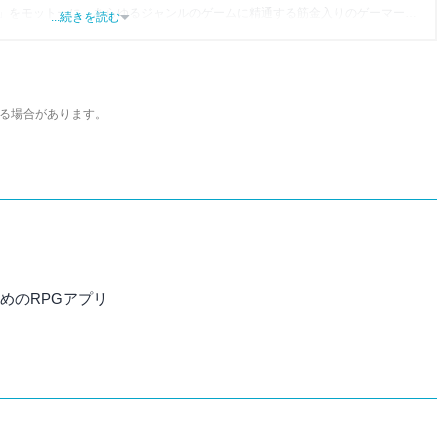
」をモットーに、あらゆるジャンルのゲームに精通する筋金入りのゲーマー。
...続きを読む
り、アプリゲームだけでも1,000本以上。ゲーム開発者を目指した経験もあり、ゲ
尽くして面白さを引き出し、人々に伝えるためゲームライターへと転向。
わるほか、ゲーム公式から名指しで攻略記事依頼を受けるなど、執筆の正確性
ている。現在は、アプリブでゲーム関連のコンテンツを豊富に執筆中。
る場合があります。
すめのRPGアプリ