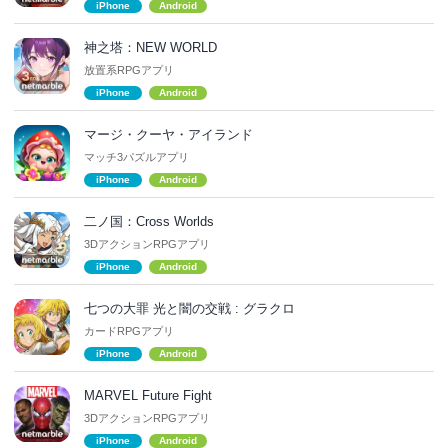
iPhone
Android
神之塔：NEW WORLD
放置系RPGアプリ
iPhone
Android
マージ・クーヤ・アイランド
マッチ3パズルアプリ
iPhone
Android
二ノ国：Cross Worlds
3DアクションRPGアプリ
iPhone
Android
七つの大罪 光と闇の交戦 : グラクロ
カードRPGアプリ
iPhone
Android
MARVEL Future Fight
3DアクションRPGアプリ
iPhone
Android