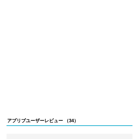
る。現在は、アプリブでゲーム関連のコンテンツを豊富に
執筆中。
アプリブユーザーレビュー （
34
）