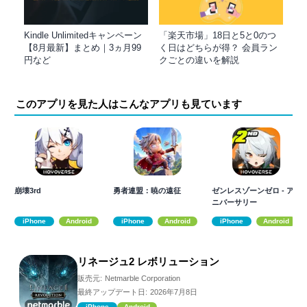
Kindle Unlimitedキャンペーン
「楽天市場」18日と5と0のつ
【8月最新】まとめ｜3ヵ月99
く日はどちらが得？ 会員ラン
円など
クごとの違いを解説
このアプリを見た人はこんなアプリも見ています
崩壊3rd
勇者連盟：暁の遠征
ゼンレスゾーンゼロ - ア
ニバーサリー
iPhone
Android
iPhone
Android
iPhone
Android
リネージュ2 レボリューション
販売元:
Netmarble Corporation
最終アップデート日:
2026年7月8日
iPhone
Android