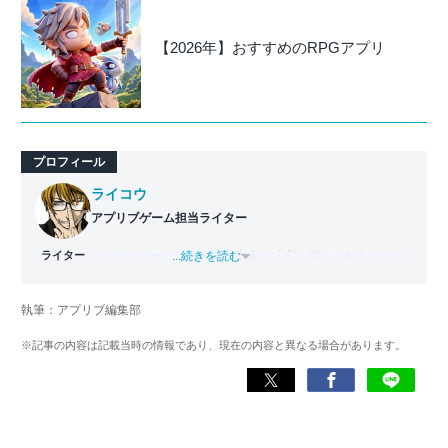
【2026年】おすすめのRPGアプリ
プロフィール
ライコウ
アプリブゲーム担当ライター
ライター
バンタンゲームアカデミー
...続きを読む
出身。「広く深く」をモットー
に、あらゆるジャンルのゲームに精通する筋金入りのゲー
マー。プレイ済みタイトルは2,000本を超えており、アプリ
執筆：アプリブ編集部
ゲームだけでも1,000本以上。ゲーム開発者を目指した経験
もあり、ゲームの深い理解を持つ。現在はゲームを遊び尽
※記事の内容は記載当時の情報であり、現在の内容と異なる場合があります。
くして面白さを引き出し、人々に伝えるためゲームライタ
ーへと転向。
複数のゲームメディアの立ち上げや運営に携わるほか、ゲ
ーム公式から名指しで攻略記事依頼を受けるなど、執筆の
正確性や専門知識の深さは業界内でも高く評価されてい