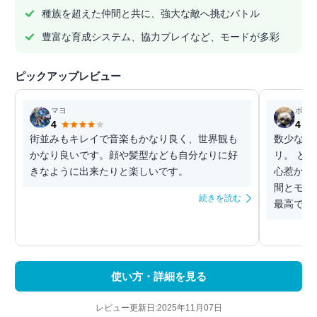
種族を超えた仲間と共に、強大な敵へ挑むバトル
豊富な育成システム、協力プレイなど、モードが多彩
ピックアップレビュー
マヨ
ボム
4
4
街並みもキレイで音楽もかなり良く、世界観も
数少ない
かなり良いです。顔や髪型なども自分なりに好
リ。 と
きなように出来たりと楽しいです。
心惹かれ
間とモン
続きを読む
最高です。
使い方・詳細を見る
レビュー更新日:2025年11月07日