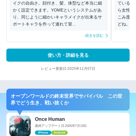
イクの自由さ。顔付き、髪、体型など本当に細
ているM
かく設定できます。YOMEというシステムがあ
ら女性受
り、同じように細かいキャラメイクが出来るサ
こみ度の
ポートキャラを作って連れて冒...
どね。操作
続きを読む
使い方・詳細を見る
レビュー更新日:2025年11月07日
オープンワールドの終末世界でサバイバル この世
界でどう生き、戦い抜くか
Once Human
最終アップデート日:2026年7月10日
iPhone
Android