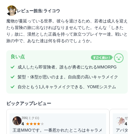
レビュー担当:ライコウ
魔物が蔓延っている世界。彼らを退けるため、若者は成人を迎え
たら冒険の旅に出なければなりませんでした。そんな「しきた
り」故に、漠然とした正義を持って旅立つプレイヤー達。戦いと
旅の中で、あなた達は何を得るのでしょうか。
良い点
成人したら即冒険者。誰もが勇者になれるMMORPG
髪型・体型が思いのまま。自由度の高いキャラメイク
自分ともう1人キャラメイクできる、YOMEシステム
ピックアップレビュー
396(ミクロ)
ぜろ
4
4
王道MMOです。一番惹かれたところはキャラメ
アバター