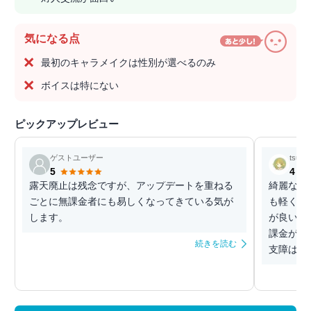
気になる点
最初のキャラメイクは性別が選べるのみ
ボイスは特にない
ピックアップレビュー
ゲストユーザー
tsuga
5
4
露天廃止は残念ですが、アップデートを重ねる
綺麗なグ
ごとに無課金者にも易しくなってきている気が
も軽く操
します。
が良い。
課金がい
続きを読む
支障はな