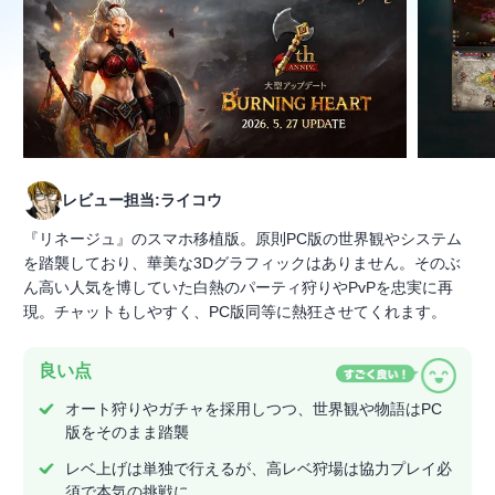
レビュー担当:ライコウ
『リネージュ』のスマホ移植版。原則PC版の世界観やシステム
を踏襲しており、華美な3Dグラフィックはありません。そのぶ
ん高い人気を博していた白熱のパーティ狩りやPvPを忠実に再
現。チャットもしやすく、PC版同等に熱狂させてくれます。
良い点
オート狩りやガチャを採用しつつ、世界観や物語はPC
版をそのまま踏襲
レベ上げは単独で行えるが、高レベ狩場は協力プレイ必
須で本気の挑戦に