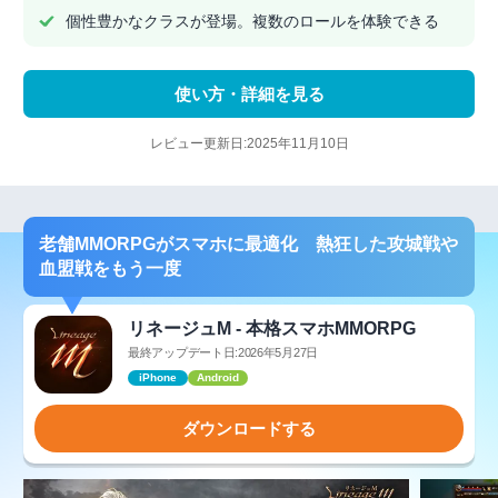
個性豊かなクラスが登場。複数のロールを体験できる
使い方・詳細を見る
レビュー更新日:2025年11月10日
老舗MMORPGがスマホに最適化 熱狂した攻城戦や
血盟戦をもう一度
リネージュM - 本格スマホMMORPG
最終アップデート日:2026年5月27日
iPhone
Android
ダウンロードする