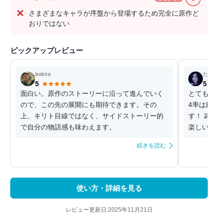
さまざまなキャラが序盤から登場するため完全に原作ど
おりではない
ピックアップレビュー
leakira
たつ
5
5
面白い。原作のストーリーに沿って進んでいく
とても楽
ので、この先の展開にも期待できます。その
4率は結
上、キリト目線ではなく、サイドストーリー的
す！ 武
で自分の物語感も味わえます。
楽しいで
続きを読む
使い方・詳細を見る
レビュー更新日:2025年11月21日