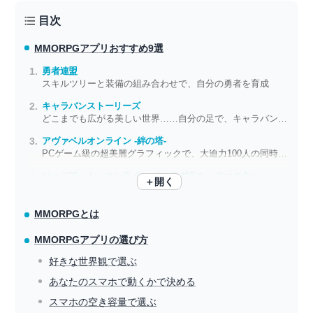
目次
MMORPGアプリ
おすすめ9選
勇者連盟
スキルツリーと装備の組み合わせで、自分の勇者を育成
キャラバンストーリーズ
どこまでも広がる美しい世界……自分の足で、キャラバンで、冒険しよう
アヴァベルオンライン -絆の塔-
PCゲーム級の超美麗グラフィックで、大迫力100人の同時対戦を勝ち抜け
ソードアート・オンライン インテグラル・ファクター
＋開く
もしも自分が『SAO』の世界に行ったら、どんな物語になっていたのか……
MMORPGとは
MMORPGアプリの選び方
好きな世界観で選ぶ
あなたのスマホで動くかで決める
スマホの空き容量で選ぶ