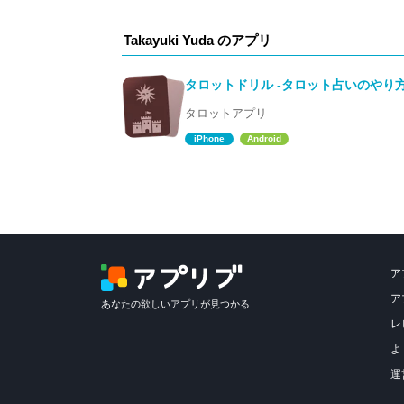
Takayuki Yuda のアプリ
タロットドリル -タロット占いのやり
タロットアプリ
iPhone
Android
ア
ア
あなたの欲しいアプリが見つかる
レ
よ
運