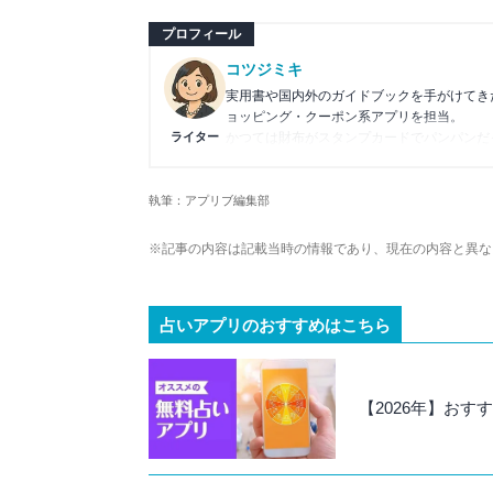
プロフィール
コツジミキ
実用書や国内外のガイドブックを手がけてき
ョッピング・クーポン系アプリを担当。
ライター
かつては財布がスタンプカードでパンパンだ
ー目線で「本当に役立つアプリ」を紹介して
執筆：アプリブ編集部
※記事の内容は記載当時の情報であり、現在の内容と異な
占いアプリのおすすめはこちら
【2026年】おす