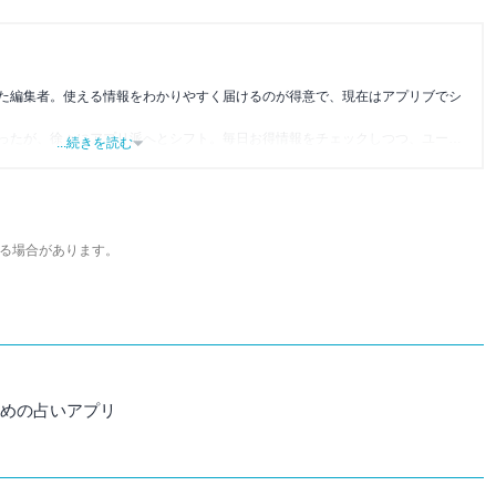
た編集者。使える情報をわかりやすく届けるのが得意で、現在はアプリブでシ
ったが、徐々にアプリ派へとシフト。毎日お得情報をチェックしつつ、ユーザ
...続きを読む
いる。
る場合があります。
すめの占いアプリ