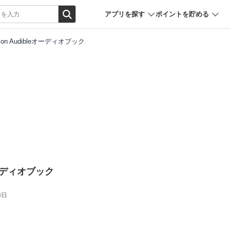
アプリを探す
ポイントを貯める
zon Audibleオーディオブック
eオーディオブック
3日