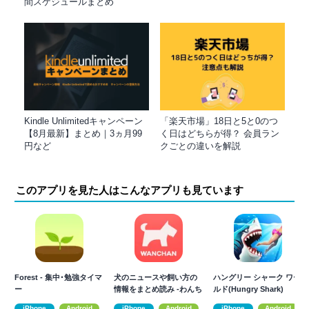
間スケジュールまとめ
Kindle Unlimitedキャンペーン
「楽天市場」18日と5と0のつ
【8月最新】まとめ｜3ヵ月99
く日はどちらが得？ 会員ラン
円など
クごとの違いを解説
このアプリを見た人はこんなアプリも見ています
Forest - 集中･勉強タイマ
犬のニュースや飼い方の
ハングリー シャーク ワー
ー
情報をまとめ読み -わんち
ルド(Hungry Shark)
ゃんホンポ-
iPhone
Android
iPhone
Android
iPhone
Android