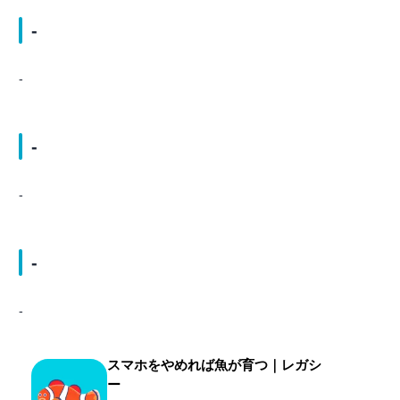
-
-
-
-
-
-
スマホをやめれば魚が育つ｜レガシ
ー