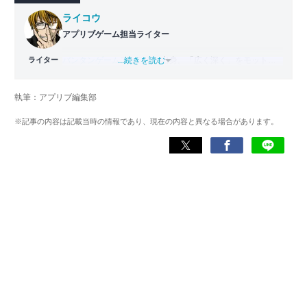
ライコウ
アプリブゲーム担当ライター
ライター
バンタンゲームアカデミー
...続きを読む
出身。「広く深く」をモットー
に、あらゆるジャンルのゲームに精通する筋金入りのゲー
マー。プレイ済みタイトルは2,000本を超えており、アプリ
執筆：アプリブ編集部
ゲームだけでも1,000本以上。ゲーム開発者を目指した経験
もあり、ゲームの深い理解を持つ。現在はゲームを遊び尽
※記事の内容は記載当時の情報であり、現在の内容と異なる場合があります。
くして面白さを引き出し、人々に伝えるためゲームライタ
ーへと転向。
複数のゲームメディアの立ち上げや運営に携わるほか、ゲ
ーム公式から名指しで攻略記事依頼を受けるなど、執筆の
正確性や専門知識の深さは業界内でも高く評価されてい
る。現在は、アプリブでゲーム関連のコンテンツを豊富に
執筆中。