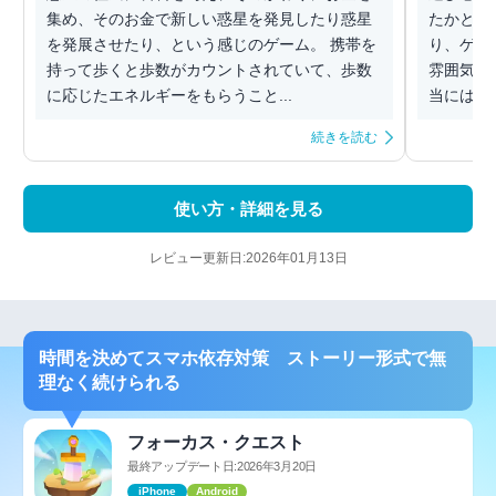
集め、そのお金で新しい惑星を発見したり惑星
たかとか
を発展させたり、という感じのゲーム。 携帯を
り、ゲー
持って歩くと歩数がカウントされていて、歩数
雰囲気が
に応じたエネルギーをもらうこと...
当にはな
続きを読む
使い方・詳細を見る
レビュー更新日:2026年01月13日
時間を決めてスマホ依存対策 ストーリー形式で無
理なく続けられる
フォーカス・クエスト
最終アップデート日:2026年3月20日
iPhone
Android