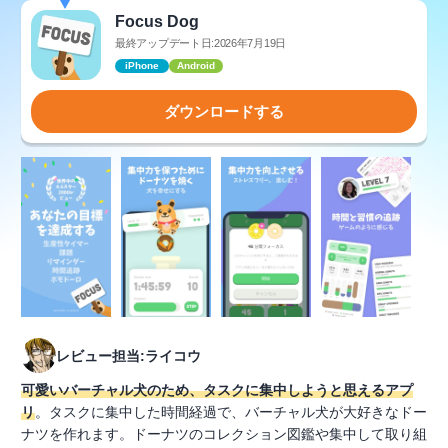
Focus Dog
最終アップデート日:2026年7月19日
iPhone
Android
ダウンロードする
レビュー担当:ライコウ
可愛いバーチャル犬のため、タスクに集中しようと思えるアプ
リ
。タスクに集中した時間経過で、バーチャル犬が大好きなドー
ナツを作れます。ドーナツのコレクション図鑑や集中して取り組