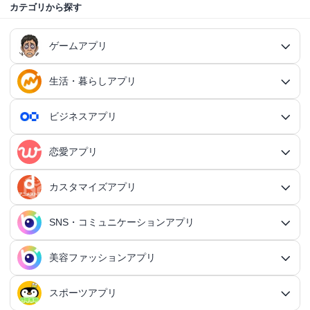
カテゴリから探す
ゲームアプリ
生活・暮らしアプリ
ゲームアプリ総合
RPGアプリ
ビジネスアプリ
生活・暮らしアプリ総合
RPGアプリ総合
アクションゲームアプリ
ファイナンスアプリ
恋愛アプリ
ビジネスアプリ総合
王道RPGアプリ
アクションゲームアプリ総合
シミュレーションアプリ
家計簿アプリ
日記アプリ
タスク管理アプリ
カスタマイズアプリ
恋愛アプリ総合
アクションRPGアプリ
2Dアクションアプリ
ふるさと納税アプリ
シミュレーションアプリ総合
対戦・協力ゲームアプリ
日記アプリ総合
行動記録アプリ
タスク管理アプリ総合
QRコードアプリ
マッチングアプリ
SNS・コミュニケーションアプリ
シミュレーションRPGアプリ
カスタマイズアプリ総合
3Dアクションアプリ
貯金アプリ
育成シミュレーションアプリ
SNS感覚の日記アプリ
対戦・協力ゲームアプリ総合
シューティングゲームアプリ
個人タスク管理アプリ
行動記録アプリ総合
ポイ活アプリ
QRコードアプリ総合
OCRアプリ
ダンジョンRPGアプリ
マッチングアプリ総合
出会いアプリ
アクションRPGアプリ
IFTTTアプリ
美容ファッションアプリ
スマホ決済アプリ
戦略シミュレーションアプリ
SNS・コミュニケーションアプリ総合
交換日記アプリ
オンライン対戦アプリ
タスク共有アプリ
習慣化アプリ
シューティングゲームアプリ総合
アドベンチャーゲームアプリ
QRコード読み取りアプリ
ポイ活アプリ総合
MMORPGアプリ
スケジューラ・時計アプリ
20代向けマッチングアプリ
OCRアプリ総合
議事録アプリ
シューティングゲームアプリ
出会いアプリ総合
カップルアプリ
クレジットカードアプリ
箱庭シミュレーションアプリ
オートクリッカーアプリ
ネットワークアプリ
写真カレンダーアプリ
協力・マルチプレイアプリ
SNSアプリ
スポーツアプリ
プロジェクト管理アプリ
FPSアプリ
美容ファッションアプリ総合
QRコード作成アプリ
レシートポイ活アプリ
アドベンチャーゲームアプリ総合
放置系RPGアプリ
30代向けマッチングアプリ
パズル・脳トレアプリ
翻訳カメラアプリ
カレンダーアプリ
格闘ゲームアプリ
ライフログアプリ
議事録アプリ総合