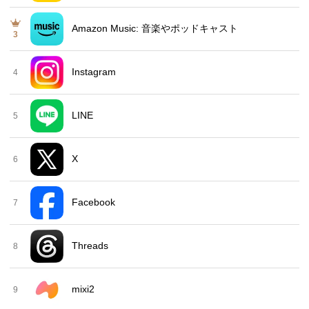
Amazon Music: 音楽やポッドキャスト
3
Instagram
4
LINE
5
X
6
Facebook
7
Threads
8
mixi2
9