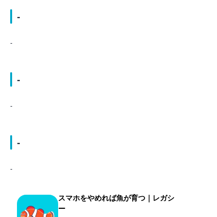
-
-
-
-
-
-
スマホをやめれば魚が育つ｜レガシ
ー