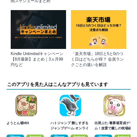
間スケジュールまとめ
Kindle Unlimitedキャンペーン
「楽天市場」18日と5と0のつ
【8月最新】まとめ｜3ヵ月99
く日はどちらが得？ 会員ラン
円など
クごとの違いを解説
このアプリを見た人はこんなアプリも見ています
ようとん場MIX
ハトジャンプ 難しすぎる
出荷ぶた-養豚場育成ゲー
ジャンプゲーム-オンライ
ム！放置で癒しの牧場経
ン対戦
営
iPhone
Android
iPhone
Android
iPhone
Android