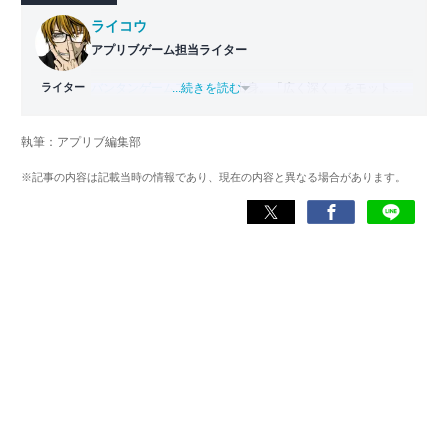
ライコウ
アプリブゲーム担当ライター
ライター
バンタンゲームアカデミー
...続きを読む
出身。「広く深く」をモットー
に、あらゆるジャンルのゲームに精通する筋金入りのゲー
マー。プレイ済みタイトルは2,000本を超えており、アプリ
執筆：アプリブ編集部
ゲームだけでも1,000本以上。ゲーム開発者を目指した経験
もあり、ゲームの深い理解を持つ。現在はゲームを遊び尽
※記事の内容は記載当時の情報であり、現在の内容と異なる場合があります。
くして面白さを引き出し、人々に伝えるためゲームライタ
ーへと転向。
複数のゲームメディアの立ち上げや運営に携わるほか、ゲ
ーム公式から名指しで攻略記事依頼を受けるなど、執筆の
正確性や専門知識の深さは業界内でも高く評価されてい
る。現在は、アプリブでゲーム関連のコンテンツを豊富に
執筆中。