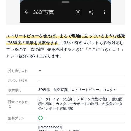
ストリートビューを使えば、まるで現地に立っているような感覚
で360度の風景を見渡せます
。海外の有名スポットも多数対応し
ているので、次の旅行先を検討するときに「ここに行きたい！」
という気分が盛り上がります。
－
持ち物リスト
－
スポット検索
3D表示、航空写真、ストリートビュー、カスタム
表示形式
データレイヤーの追加、デザイン件数の増加、敷地面
課金でできるこ
積の増加、カスタマーサポートの利用、大規模データ
と
のインポート容量増加
無料プラン
[Professional]