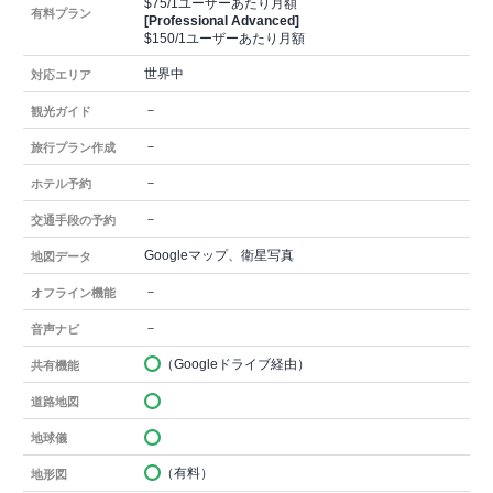
$75/1ユーザーあたり月額
有料プラン
[Professional Advanced]
$150/1ユーザーあたり月額
世界中
対応エリア
－
観光ガイド
－
旅行プラン作成
－
ホテル予約
－
交通手段の予約
Googleマップ、衛星写真
地図データ
－
オフライン機能
－
音声ナビ
（Googleドライブ経由）
共有機能
道路地図
地球儀
（有料）
地形図