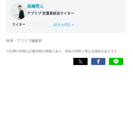
高橋秀人
アプリブ 交通系担当ライター
ライター
大手自動車メーカーを経て、フリーランスでライター・編
...続きを読む
集者どちらも経験。PC1台で仕事をしながら拠点を持たな
い生活スタイル、いわゆるデジタルノマドとなり日本一周
執筆：アプリブ編集部
旅をスタート。走行距離42,000km・活動期間500日以上か
けて47都道府県を制覇。
※記事の内容は記載当時の情報であり、現在の内容と異なる場合があります。
現在はアプリブでSEOライターとして活動しており、これ
までにレビューしたアプリは900件以上。日本一周中に20
種類以上ナビアプリを利用した経験があり、イチオシはや
はり『Google マップ』。「重要な内容をシンプルにわかり
やすく伝える」がモットー。