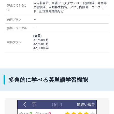
広告非表示、単語データダウンロード無制限、発音再
課金でできるこ
生無制限、自動再生機能、アプリ内辞書、ダークモー
と
ド、記憶曲線機能など
－
無料プラン
－
無料トライアル
[会員]
¥1,500/1月
有料プラン
¥2,500/3月
¥2,900/1年
多角的に学べる英単語学習機能