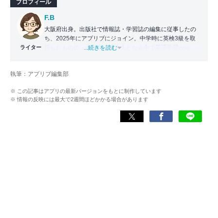
プロフィール
F.B
大阪府出身。出版社で情報誌・学習誌の編集に従事したの
ち、2025年にアプリブにジョイン。中学時に英検3級を取
ライター
得したものの、大学生・社会人となる中で英語学習から遠
...続きを読む
ざかる。勉強系アプリ担当となったことから、アプリでの
英語学習を再開。英語が苦手な人や勉強が続かない人に寄
執筆：アプリブ編集部
り添える記事を目指している。
※ この記事はアプリの最新バージョンをもとに制作しています
※ 情報の反映には最大で2週間ほどかかる場合があります