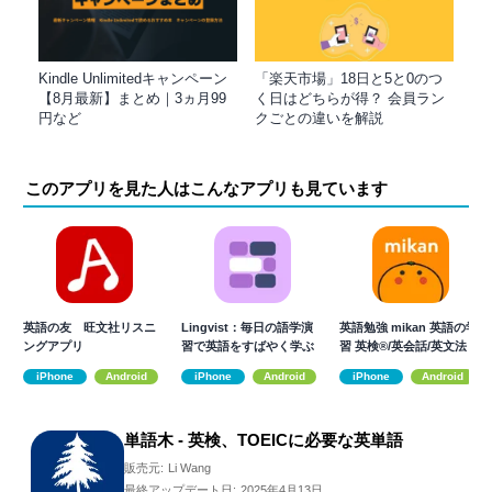
Kindle Unlimitedキャンペーン
「楽天市場」18日と5と0のつ
【8月最新】まとめ｜3ヵ月99
く日はどちらが得？ 会員ラン
円など
クごとの違いを解説
このアプリを見た人はこんなアプリも見ています
英語の友 旺文社リスニ
Lingvist：毎日の語学演
英語勉強 mikan 英語の学
ングアプリ
習で英語をすばやく学ぶ
習 英検®/英会話/英文法
iPhone
Android
iPhone
Android
iPhone
Android
単語木 - 英検、TOEICに必要な英単語
販売元:
Li Wang
最終アップデート日:
2025年4月13日