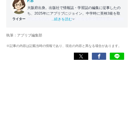
F.B
大阪府出身。出版社で情報誌・学習誌の編集に従事したの
ち、2025年にアプリブにジョイン。中学時に英検3級を取
ライター
得したものの、大学生・社会人となる中で英語学習から遠
...続きを読む
ざかる。勉強系アプリ担当となったことから、アプリでの
英語学習を再開。英語が苦手な人や勉強が続かない人に寄
執筆：アプリブ編集部
り添える記事を目指している。
※記事の内容は記載当時の情報であり、現在の内容と異なる場合があります。