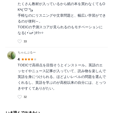
たくさん教材が入っているから紙の本を買わなくてもO
K٩(ˊᗜˋ*)و
手軽なのにリスニングや文章問題と、幅広い学習ができ
るのが便利～。
TOEICの予測スコアが見られるのもモチベーションに
なる( • ̀ω•́ )ｷﾘｯ✧
33
ちゃんぷるー
4
TOEICで高得点を目指そうとインストール。英語のエ
ッセイやニュース記事が入っていて、読み物を楽しんで
英語を身につけられる。ほどよいレベルの問題を選んで
くれるし、英語を学ぶのが高校以来の自分には、とっつ
きやすくてありがたい。
32
いま読んでおきたい