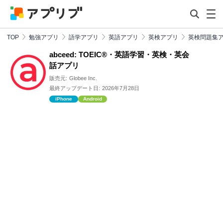
TOP
勉強アプリ
語学アプリ
英語アプリ
英検アプリ
英検問題集
abceed: TOEIC®・英語学習・英検・英会
話アプリ
販売元:
Globee Inc.
最終アップデート日:
2026年7月28日
iPhone
Android