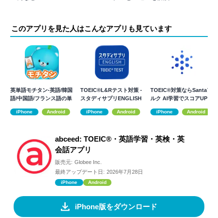
このアプリを見た人はこんなアプリも見ています
英単語モチタン-英語/韓国
TOEIC®L&Rテスト対策 -
TOEIC®対策ならSantaア
語/中国語/フランス語の単
スタディサプリENGLISH
ルク AI学習でスコアUP
語ゲーム
iPhone
Android
iPhone
Android
iPhone
Android
abceed: TOEIC®・英語学習・英検・英
会話アプリ
販売元:
Globee Inc.
最終アップデート日:
2026年7月28日
iPhone
Android
iPhone版をダウンロード