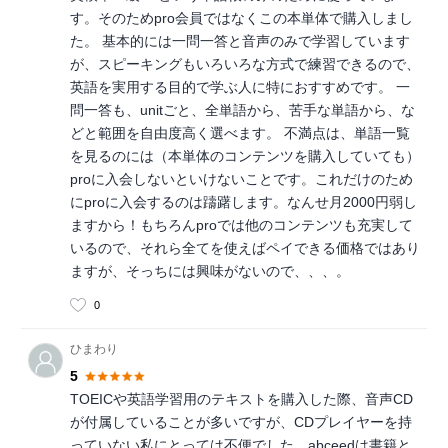
す。そのためpro会員ではなくこの本単体で購入しまし
た。 基本的には一問一答と音声のみで学習しています
が、スピーキングもいろいろな方式で練習できるので、
英語を実用する目的で学ぶ人に特におすすめです。 一
問一答も、unitごと、全単語から、苦手な単語から、な
どと範囲を自由度高く選べます。 不満点は、単語一覧
を見るのには（本単体のコンテンツを購入していても）
proに入会しないといけないことです。これだけのため
にproに入会するのは躊躇します。なんせ月2000円弱し
ますから！もちろんproでは他のコンテンツも充実して
いるので、それら全てを使えばペイできる価格ではあり
ますが、そっちには興味がないので、、、。
0
ひまわり
5
TOEICや英語学習用のテキストを購入した際、音声CD
が付属していることが多いですが、CDプレイヤーを持
っていない私にとっては不便でした。abceedは書籍と