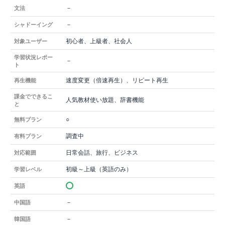
－
文法
－
シャドーイング
初心者、上級者、社会人
対象ユーザー
学習状況レポー
－
ト
速度変更（倍速再生）、リピート再生
再生機能
課金でできるこ
人気教材使い放題、辞書機能
と
○
無料プラン
調査中
有料プラン
日常会話、旅行、ビジネス
対応範囲
初級～上級（英語のみ）
学習レベル
英語
－
中国語
－
韓国語