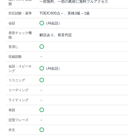
一部無料、一部の教材に無料フルアクセス
囲
TOEIC600点～、英検3級～1級
対応試験・基準
（AI会話）
会話
発音チェック機
解説あり、発音判定
能
音消し
－
収録語数
会話・スピーキ
（AI会話）
ング
リスニング
－
リーディング
－
ライティング
単語
－
定型フレーズ
作文