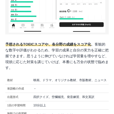
予想されるTOEICスコアや、各分野の成績をスコア化
。客観的
な数字や評価がわかるため、学習の成果と自分の実力を正確に把
握できます。思うように伸びていなければ学習量を増やすなど、
現状に応じた対策を講じていけば、本番にも万全の状態で臨めま
す。
映画、ドラマ、オリジナル教材、市販教材、ニュース
教材
－
単語帳の作成
四択クイズ、空欄補充、発音練習、和文英訳
出題形式
10分以上
1回の学習時間
無料での学習範