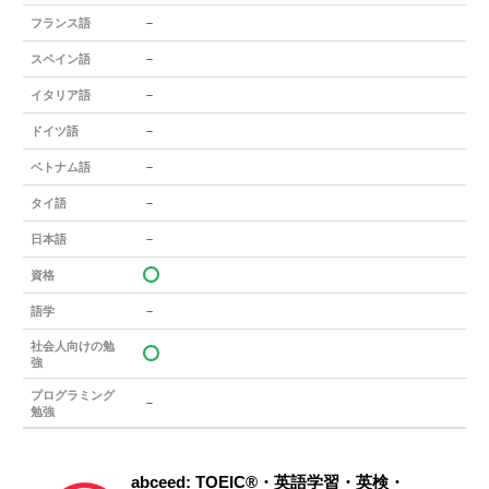
－
フランス語
－
スペイン語
－
イタリア語
－
ドイツ語
－
ベトナム語
－
タイ語
－
日本語
資格
－
語学
社会人向けの勉
強
プログラミング
－
勉強
abceed: TOEIC®・英語学習・英検・