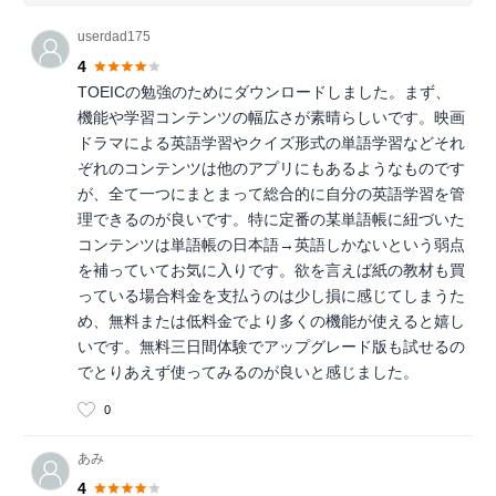
userdad175
4
TOEICの勉強のためにダウンロードしました。まず、
機能や学習コンテンツの幅広さが素晴らしいです。映画
ドラマによる英語学習やクイズ形式の単語学習などそれ
ぞれのコンテンツは他のアプリにもあるようなものです
が、全て一つにまとまって総合的に自分の英語学習を管
理できるのが良いです。特に定番の某単語帳に紐づいた
コンテンツは単語帳の日本語→英語しかないという弱点
を補っていてお気に入りです。欲を言えば紙の教材も買
っている場合料金を支払うのは少し損に感じてしまうた
め、無料または低料金でより多くの機能が使えると嬉し
いです。無料三日間体験でアップグレード版も試せるの
でとりあえず使ってみるのが良いと感じました。
0
あみ
4