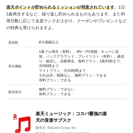
楽天ポイントが貯められるミッションが用意されています
。1日
1曲再生するなど、繰り返し貯められるものもあります。また利
用日数に応じて会員ランクが上がり、クーポンやプレゼントなど
の特典も受けられますよ。
約1億曲以上
楽曲数
1曲フル再生（有料）、MV・PV視聴、キューに追
加、バックグラウンド、プレイリスト（有料）、曲送
り・曲戻し、自動再生、無料プラン：1曲30秒まで、
月5時間まで
再生機能
ライトプラン：月20時間まで
それ以外：制限なし、無料プラン：できる
有料プラン：できる
無料プラン：できない
歌詞表示
有料プラン：できる
楽天ミュージック：コスパ最強の楽
天の音楽サブスク
販売元:
Rakuten Group, Inc.