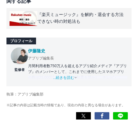
関する記事
『楽天ミュージック』を解約・退会する方法
できない時の対処法も
プロフィール
伊藤隆史
アプリブ編集長
月間利用者数750万人を超えるアプリ紹介メディア『アプリ
監修者
ブ』のメンバーとして、これまでに使用したスマホアプリ
の数は25,000以上。アプリの知見を活かし、テレビ・
...続きを読む
Web・ラジオなどのメディアに出演。
【メディア出演歴】日本テレビ『午前0時の森』（人生効率
執筆：アプリブ編集部
化アプリの紹介）、TBS『サタプラ』（スマホライフが変
わる神アプリの紹介）、J-WAVE『STEP ONE』（今話題の
※記事の内容は記載当時の情報であり、現在の内容と異なる場合があります。
スマホアプリ）他
Wikipedia
X(旧：Twitter）