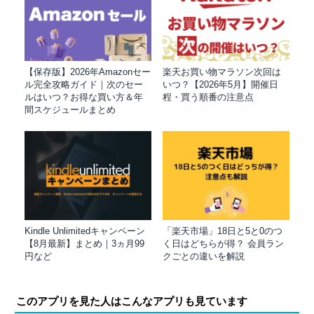
【保存版】2026年Amazonセー
楽天お買い物マラソン次回は
ル完全攻略ガイド｜次のセー
いつ？【2026年5月】開催日
ルはいつ？お得な買い方＆年
程・買う順番の注意点
間スケジュールまとめ
Kindle Unlimitedキャンペーン
「楽天市場」18日と5と0のつ
【8月最新】まとめ｜3ヵ月99
く日はどちらが得？ 会員ラン
円など
クごとの違いを解説
このアプリを見た人はこんなアプリも見ています