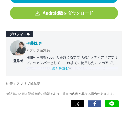
Android版をダウンロード
プロフィール
伊藤隆史
アプリブ編集長
月間利用者数750万人を超えるアプリ紹介メディア『アプリ
監修者
ブ』のメンバーとして、これまでに使用したスマホアプリ
の数は25,000以上。アプリの知見を活かし、テレビ・
...続きを読む
Web・ラジオなどのメディアに出演。
【メディア出演歴】日本テレビ『午前0時の森』（人生効率
執筆：アプリブ編集部
化アプリの紹介）、TBS『サタプラ』（スマホライフが変
わる神アプリの紹介）、J-WAVE『STEP ONE』（今話題の
※記事の内容は記載当時の情報であり、現在の内容と異なる場合があります。
スマホアプリ）他
Wikipedia
X(旧：Twitter）