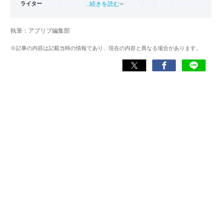
ライター
バンタンゲームアカデミー
...続きを読む
出身。「広く深く」をモットー
に、あらゆるジャンルのゲームに精通する筋金入りのゲー
マー。プレイ済みタイトルは2,000本を超えており、アプリ
執筆：アプリブ編集部
ゲームだけでも1,000本以上。ゲーム開発者を目指した経験
もあり、ゲームの深い理解を持つ。現在はゲームを遊び尽
※記事の内容は記載当時の情報であり、現在の内容と異なる場合があります。
くして面白さを引き出し、人々に伝えるためゲームライタ
ーへと転向。
複数のゲームメディアの立ち上げや運営に携わるほか、ゲ
ーム公式から名指しで攻略記事依頼を受けるなど、執筆の
正確性や専門知識の深さは業界内でも高く評価されてい
る。現在は、アプリブでゲーム関連のコンテンツを豊富に
執筆中。