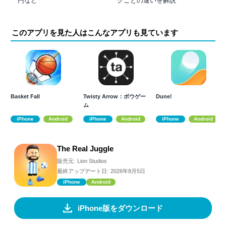
円など
クごとの違いを解説
このアプリを見た人はこんなアプリも見ています
Basket Fall
Twisty Arrow：ボウゲー
Dune!
ム
iPhone
Android
iPhone
Android
iPhone
Android
The Real Juggle
販売元:
Lion Studios
最終アップデート日:
2026年8月5日
iPhone
Android
iPhone版をダウンロード