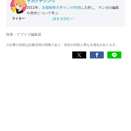
サカグチシンリ
2011年、
京都精華大学マンガ学部
に入学し、マンガの編集
や原作について学ぶ。
ライター
卒業後、出版社を経由して、現在はアプリブでライターと
...続きを読む
して従事。
マンガは主に紙での購入が多く、3,000冊以上を所持。
執筆：アプリブ編集部
人生は漫画から学び、多くの影響を受けた。
基本的にどんなジャンルの漫画も読むが、特にスポーツ系
※記事の内容は記載当時の情報であり、現在の内容と異なる場合があります。
やファンタジー系などを好む。
Instagram：
shinri_comic_review
YouTube出演動画：
次売れるマンガが完全に分かりました。【兄弟ラジオ】