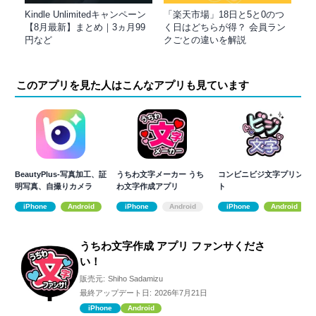
Kindle Unlimitedキャンペーン
「楽天市場」18日と5と0のつ
【8月最新】まとめ｜3ヵ月99
く日はどちらが得？ 会員ラン
円など
クごとの違いを解説
このアプリを見た人はこんなアプリも見ています
BeautyPlus-写真加工、証
うちわ文字メーカー うち
コンビニビジ文字プリン
明写真、自撮りカメラ
わ文字作成アプリ
ト
iPhone
Android
iPhone
Android
iPhone
Android
うちわ文字作成 アプリ ファンサくださ
い！
販売元:
Shiho Sadamizu
最終アップデート日:
2026年7月21日
iPhone
Android