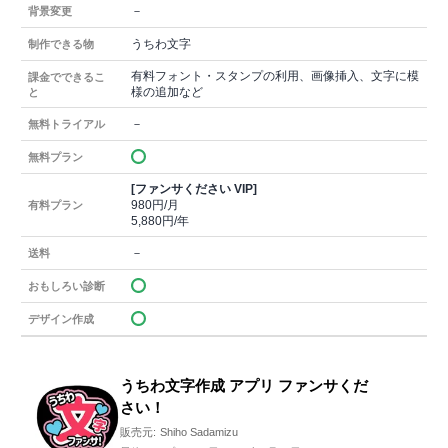
－
背景変更
うちわ文字
制作できる物
有料フォント・スタンプの利用、画像挿入、文字に模
課金でできるこ
様の追加など
と
－
無料トライアル
無料プラン
[ファンサください VIP]
980円/月
有料プラン
5,880円/年
－
送料
おもしろい診断
デザイン作成
うちわ文字作成 アプリ ファンサくだ
さい！
販売元:
Shiho Sadamizu