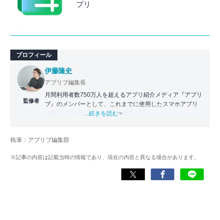
プリ
プロフィール
伊藤隆史
アプリブ編集長
月間利用者数750万人を超えるアプリ紹介メディア『アプリ
監修者
ブ』のメンバーとして、これまでに使用したスマホアプリ
の数は25,000以上。アプリの知見を活かし、テレビ・
...続きを読む
Web・ラジオなどのメディアに出演。
【メディア出演歴】日本テレビ『午前0時の森』（人生効率
執筆：アプリブ編集部
化アプリの紹介）、TBS『サタプラ』（スマホライフが変
わる神アプリの紹介）、J-WAVE『STEP ONE』（今話題の
※記事の内容は記載当時の情報であり、現在の内容と異なる場合があります。
スマホアプリ）他
Wikipedia
X(旧：Twitter）