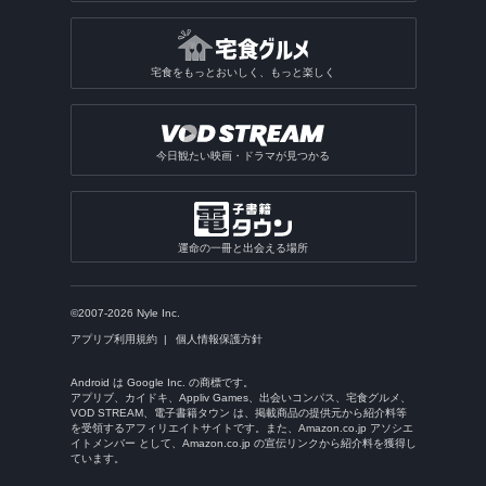
宅食をもっとおいしく、もっと楽しく
今日観たい映画・ドラマが見つかる
運命の一冊と出会える場所
©2007-2026 Nyle Inc.
アプリブ利用規約
個人情報保護方針
Android は Google Inc. の商標です。
アプリブ、カイドキ、Appliv Games、出会いコンパス、宅食グルメ、
VOD STREAM、電子書籍タウン は、掲載商品の提供元から紹介料等
を受領するアフィリエイトサイトです。また、Amazon.co.jp アソシエ
イトメンバー として、Amazon.co.jp の宣伝リンクから紹介料を獲得し
ています。