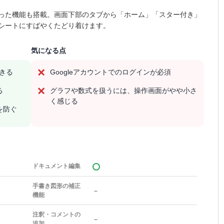
った機能も搭載。画面下部のタブから「ホーム」「スター付き」
シートにすばやくたどり着けます。
気になる点
できる
Googleアカウントでのログインが必須
る
グラフや数式を扱うには、操作画面がやや小さ
く感じる
を防ぐ
ドキュメント編集
手書き図形の補正
－
機能
注釈・コメントの
－
追加