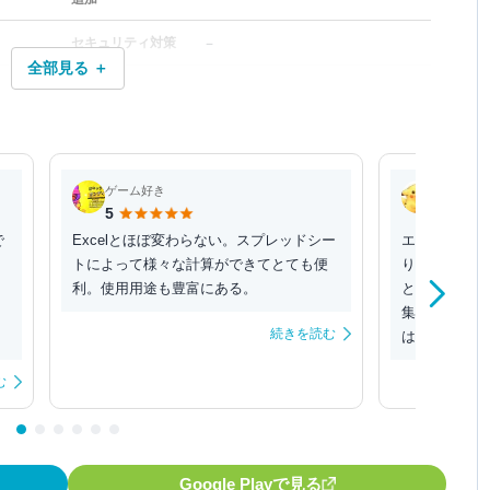
－
セキュリティ対策
全部見る ＋
ゲーム好き
りーたん
5
5
で
Excelとほぼ変わらない。スプレッドシー
エクセルの代
トによって様々な計算ができてとても便
り【無料】で
利。使用用途も豊富にある。
とに感謝です
集・出力を行
続きを読む
はなく快適で
む
Google Playで見る