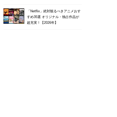
「Netflix」絶対観るべきアニメおす
すめ35選 オリジナル・独占作品が
超充実！【2026年】
@レビュアー
りおん
5
わりに使っています！何よ
とあるゲームで、Excelを使用した計
たくさんの機能を使えるこ
必要だったので使用しました。共有も
。私はiPadを使用して編
きるのでとても助かりました。テンプ
なっていますが、不便な点
ートもあるので用途に応じた使い方が
す。
単に出来ます。
続きを読む
続きを