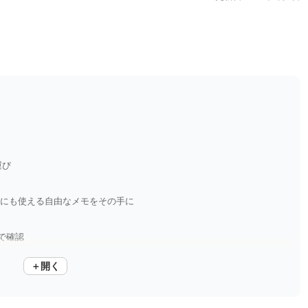
運び
況にも使える自由なメモをその手に
で確認
＋開く
料のチェックや編集にぴったり